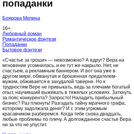
попаданки
Боярова Мелина
16
+
Любовный роман
Романтическое фэнтези
Попаданки
Бытовое фэнтези
«Счастье за гроши» — невозможно? А вдруг? Вера на
мгновение усомнилась, и ее тут же накрыло. Нет, не
счастьем, а рекламным баннером. И вот она уже в
другом мире, обманутая и брошенная предателем-
мужем, обживается в захудалой таверне. Но к
трудностям Вере не привыкать, ведь за плечами богатый
опыт, научивший выживать в тяжелых условиях. Заткнуть
за пояс конкурента? Запросто! Наладить прибыльный
бизнес? Раз плюнуть! Разгадать тайну мрачного графа,
которому задолжала денег? И с этим угрюмым
красавчиком разберемся. Когда тебе снова двадцать,
любые проблемы по плечу. А долгожданное счастье Вера
ни за что не упустит.