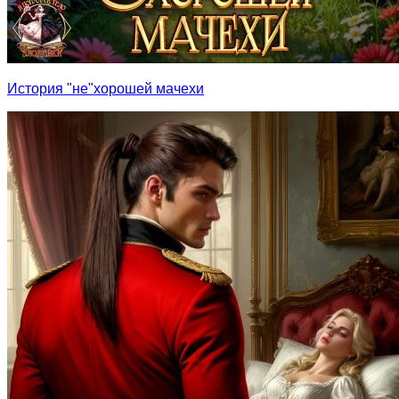
История "не"хорошей мачехи