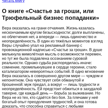
Читать книгу
О книге «
Счастье за гроши, или
Трюфельный бизнес попаданки
»
Вера оказалась на грани отчаяния. Жизнь казалась
нескончаемым кругом безысходности: долги выплачены,
но облегчения нет, а впереди — лишь одиночество и
неопределённость. В один из тяжёлых моментов взгляд
Веры случайно упал на рекламный баннер с
провокационной надписью «Счастье за гроши». В душе
мелькнула мимолётная мысль о возможности перемен,
но тут же была подавлена осознанием суровой
реальности. Однако судьба распорядилась иначе:
сомнение, промелькнувшее в сердце героини, стало
катализатором невероятных событий. В одно мгновение
Вера оказалась в совершенно другом мире — чуждом и
непонятном. Она чувствует себя обманутой и
брошенной: муж предал, а вокруг — лишь трудности и
неопределённость. Ей предстоит обжиться в захудалой
таверне, где каждый день — борьба за выживание. Но
Вера не из тех, кто сдаётся без боя. За плечами у неё
богатый опыт преодоления трудностей, и она готова
доказать, что способна справиться с любыми