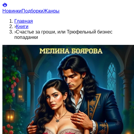
Новинки
Подборки
Жанры
Главная
›
Книги
›
Счастье за гроши, или Трюфельный бизнес
попаданки