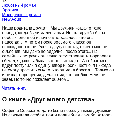
18
+
Любовный роман
Эротика
Молодежный роман
New Adult
Наши родители дружат... Мы дружили когда-то тоже,
правда, когда были маленькими. Но эта дружба была
необыкновенной и лично мне казалось, что она
навсегда… А потом после восьмого класса он
неожиданно перевёлся в другую школу, ничего мне не
объяснив. Мы даже не виделись после этого... На
семейных встречах он вечно отсутствовал, игнорировал,
сбегал, я даже забыла, как он выглядит... А сейчас мы
вдруг поступили в один универ и, если честно, я никогда
не смогу простить ему то, что он меня бросил… Только он
и не ждёт прощения, делает вид, что вообще меня не
знает. Но точно пожалеет об этом…
Читать книгу
О книге «
Друг моего детства
»
София и Серёжа когда-то были неразлучными друзьями.
Их связывала особая, почти волшебная дружба, которая,