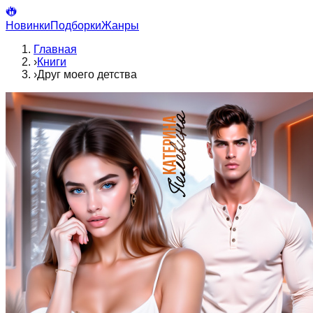
Новинки
Подборки
Жанры
Главная
›
Книги
›
Друг моего детства