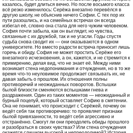
казалось, будет длиться вечно. Но после восьмого класса
всё резко изменилось: Серёжа внезапно перевёлся в
другую школу, не объяснив ничего Софии. С тех пор их
пути разошлись, и на семейных встречах он всегда
избегал её, словно она стала для него чужим человеком.
София почти забыла, как он выглядит, но чувства,
связанные с их дружбой, так и не угасли. Годы спустя
судьба снова сводит их — они оказываются в одном
университете. Но вместо радости встреча приносит лишь
горечь и обиду. София не может простить Серёже его
внезапного исчезновения, а он, кажется, и не стремится к
примирению, делая вид, что не знает её. Между ними
возникает стена недопонимания и отчуждения, но в то же
время что-то неуловимое продолжает связывать их, не
давая забыть о прошлом. Их отношения полны
противоречий и неожиданных поворотов. Вспышки
былой близости сменяются вспышками гнева и
раздражения. Один из таких моментов — неожиданный и
бурный поцелуй, который оставляет Софию в смятении.
Она не понимает, что происходит с Серёжей, почему он
ведёт себя так противоречиво: то проявляет признаки
былой привязанности, то ведёт себя агрессивно и
отстранённо. Смогут ли они преодолеть обиды прошлого
и разобраться в своих чувствах? Или стена отчуждения
окажется слишком высокой и непреодолимой? История