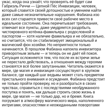
ужас, когда она узнаёт, что проверять её будет сам
Габриэль Риччи — Цепной Пёс Инквизиции, человек,
который славится своей дотошностью и умением найти
даже самые незначительные нарушения. Фабиана изо
всех сил старается привести своё рабочее место в
идеальное состояние. Она перечитывает требования,
отмечает все пункты, даже умудряется раздобыть
чистокровного котёнка-фамильяра с родословной и
паспортом — хотя наличие фамильяра и не обязательно,
но считается, что он стабилизирует эмоциональный и
магический фон хозяйки. Но неприятности только
начинаются. В прошлом Фабиана напоила инквизитора
приворотным зельем — и теперь он не даёт ей покоя.
Ситуация осложняется тем, что после их встречи зелье
не перестало действовать, а отношения между героями
становятся всё более запутанными. Читатель окажется в
мире, где магия и инквизиция сосуществуют в хрупком
балансе, где каждый шаг ведьмы может стать предметом
пристального внимания и осуждения. Фабиана предстоит
не только пройти проверку, но и разобраться в своих
чувствах, справиться с последствиями необдуманного
поступка и понять, как дальше строить свою жизнь в
мире, где магия — не только дар, но и бремя. Книга
погружает в атмосферу магического мира, наполненного
интригами, опасностями и неожиданными поворотами