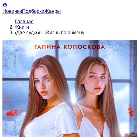
Новинки
Подборки
Жанры
Главная
›
Книги
›
Две судьбы. Жизнь по обмену