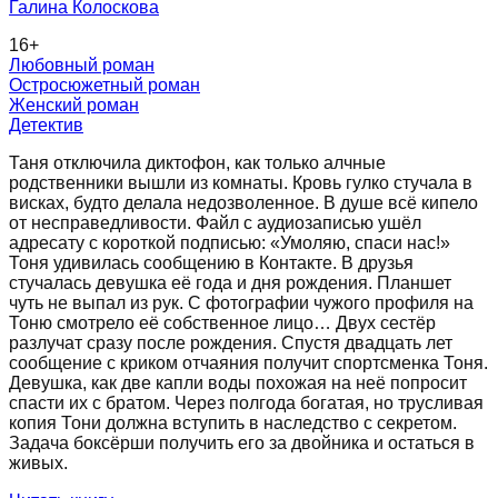
Галина Колоскова
16
+
Любовный роман
Остросюжетный роман
Женский роман
Детектив
Таня отключила диктофон, как только алчные
родственники вышли из комнаты. Кровь гулко стучала в
висках, будто делала недозволенное. В душе всё кипело
от несправедливости. Файл с аудиозаписью ушёл
адресату с короткой подписью: «Умоляю, спаси нас!»
Тоня удивилась сообщению в Контакте. В друзья
стучалась девушка её года и дня рождения. Планшет
чуть не выпал из рук. С фотографии чужого профиля на
Тоню смотрело её собственное лицо… Двух сестёр
разлучат сразу после рождения. Спустя двадцать лет
сообщение с криком отчаяния получит спортсменка Тоня.
Девушка, как две капли воды похожая на неё попросит
спасти их с братом. Через полгода богатая, но трусливая
копия Тони должна вступить в наследство с секретом.
Задача боксёрши получить его за двойника и остаться в
живых.