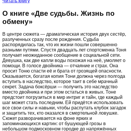
Читать книгу
О книге «
Две судьбы. Жизнь по
обмену
»
В центре сюжета — драматическая история двух сестёр,
разлученных сразу после рождения. Судьба
распорядилась так, что их жизни пошли совершенно
разными путями. Спустя двадцать лет спортсменка Тоня
получает неожиданное сообщение в социальной сети.
Девушка, как две капли воды похожая на неё, умоляет о
помощи. В голосе двойника — отчаяние и страх. Она
просит Тоню спасти её и брата от грозящей опасности.
Оказывается, богатая копия Тони должна через полгода
вступить в наследство, которое таит в себе мрачный
секрет. Задача боксёрши — получить это наследство
вместо двойника и при этом остаться в живых. Тоне
предстоит погрузиться в мир интриг и тайн, где каждый
шаг может стать последним. Ей придётся использовать
все свои силы и навыки, чтобы распутать клубок загадок
и защитить тех, кто оказался в смертельной ловушке.
Сюжет разворачивается на фоне ярких и
запоминающихся картин: от бушующей грозы в
небольшом подмосковном городке до напряжённых