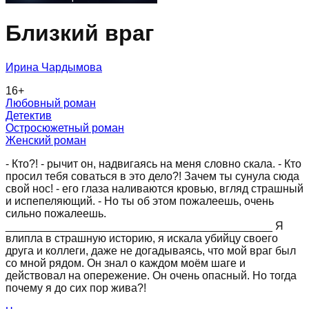
Близкий враг
Ирина Чардымова
16
+
Любовный роман
Детектив
Остросюжетный роман
Женский роман
- Кто?! - рычит он, надвигаясь на меня словно скала. - Кто
просил тебя соваться в это дело?! Зачем ты сунула сюда
свой нос! - его глаза наливаются кровью, вгляд страшный
и испепеляющий. - Но ты об этом пожалеешь, очень
сильно пожалеешь.
___________________________________________ Я
влипла в страшную историю, я искала убийцу своего
друга и коллеги, даже не догадываясь, что мой враг был
со мной рядом. Он знал о каждом моём шаге и
действовал на опережение. Он очень опасный. Но тогда
почему я до сих пор жива?!