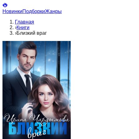
Новинки
Подборки
Жанры
Главная
›
Книги
›
Близкий враг