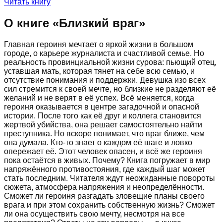
Читать книгу
О книге «
Близкий враг
»
Главная героиня мечтает о яркой жизни в большом
городе, о карьере журналиста и счастливой семье. Но
реальность провинциальной жизни сурова: пьющий отец,
уставшая мать, которая тянет на себе всю семью, и
отсутствие понимания и поддержки. Девушка изо всех
сил стремится к своей мечте, но близкие не разделяют её
желаний и не верят в её успех. Всё меняется, когда
героиня оказывается в центре загадочной и опасной
истории. После того как её друг и коллега становится
жертвой убийства, она решает самостоятельно найти
преступника. Но вскоре понимает, что враг ближе, чем
она думала. Кто-то знает о каждом её шаге и ловко
опережает её. Этот человек опасен, и всё же героиня
пока остаётся в живых. Почему? Книга погружает в мир
напряжённого противостояния, где каждый шаг может
стать последним. Читателя ждут неожиданные повороты
сюжета, атмосфера напряжения и неопределённости.
Сможет ли героиня разгадать зловещие планы своего
врага и при этом сохранить собственную жизнь? Сможет
ли она осуществить свою мечту, несмотря на все