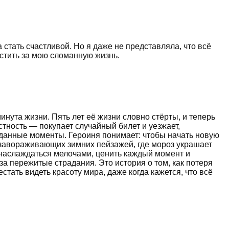
 стать счастливой. Но я даже не представляла, что всё
мстить за мою сломанную жизнь.
инута жизни. Пять лет её жизни словно стёрты, и теперь
тность — покупает случайный билет и уезжает,
иданные моменты. Героиня понимает: чтобы начать новую
е завораживающих зимних пейзажей, где мороз украшает
я наслаждаться мелочами, ценить каждый момент и
за пережитые страдания. Это история о том, как потеря
стать видеть красоту мира, даже когда кажется, что всё