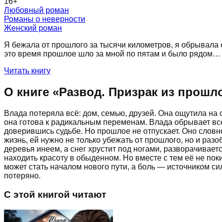
16
+
Любовный роман
Романы о неверности
Женский роман
Я бежала от прошлого за тысячи километров, я обрывала с
это время прошлое шло за мной по пятам и было рядом… Н
Читать книгу
О книге «
Развод. Призрак из прошл
Влада потеряла всё: дом, семью, друзей. Она ощутила на с
она готова к радикальным переменам. Влада обрывает все
доверившись судьбе. Но прошлое не отпускает. Оно словн
жизнь, ей нужно не только убежать от прошлого, но и раз
деревья инеем, а снег хрустит под ногами, разворачивает
находить красоту в обыденном. Но вместе с тем её не пок
может стать началом нового пути, а боль — источником силы
потеряно.
С этой книгой читают