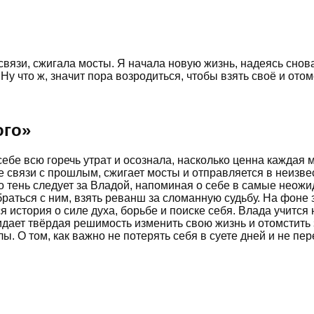
вязи, сжигала мосты. Я начала новую жизнь, надеясь снова
у что ж, значит пора возродиться, чтобы взять своё и ото
ого
»
ебе всю горечь утрат и осознала, насколько ценна каждая м
 связи с прошлым, сжигает мосты и отправляется в неизвес
о тень следует за Владой, напоминая о себе в самые неож
обраться с ним, взять реванш за сломанную судьбу. На фон
ся история о силе духа, борьбе и поиске себя. Влада учитс
идает твёрдая решимость изменить свою жизнь и отомстить 
. О том, как важно не потерять себя в суете дней и не пере