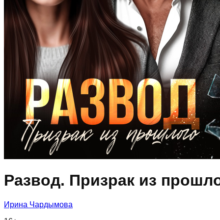
Развод. Призрак из прошл
Ирина Чардымова