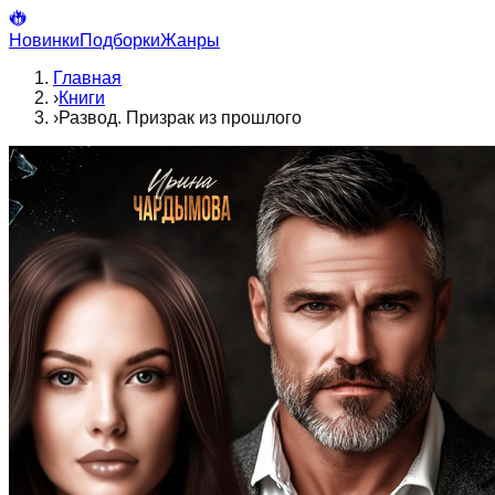
Новинки
Подборки
Жанры
Главная
›
Книги
›
Развод. Призрак из прошлого