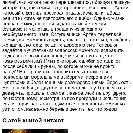
людей, чьи жизни тесно переплетаются, образуя сложную
историю одной семьи. В центре повествования — Артём,
который с детства презирал отца за измены и твёрдо
решил никогда не повторять его ошибок. Однако жизнь
полна неожиданностей, и даже самый крепкий
фундамент может дать трещину из-за одного
необдуманного шага. Оступившись, Артём теряет всё:
семью, возможность видеть, как растёт его сын, и любовь
женщины, которая когда-то доверяла ему. Теперь он
задаётся мучительным вопросом: можно ли исправить
содеянное, вымолить прощение и вернуть то, что
казалось вечным? Или некоторые ошибки оставляют
после себя лишь руины, по которым уже не пройти
назад? На страницах книги читатель столкнётся с
непростыми моральными выборами, искренними
чувствами и болезненными разочарованиями. Здесь есть
место и любви, и дружбе, и предательству. Герои учатся
доверять, прощать и, самое главное, любить друг друга
по-настоящему, несмотря на все преграды и испытания.
Эта история заставит задуматься о ценности семейных
уз и о том, как важно беречь и ценить тех, кто рядом.
С этой книгой читают