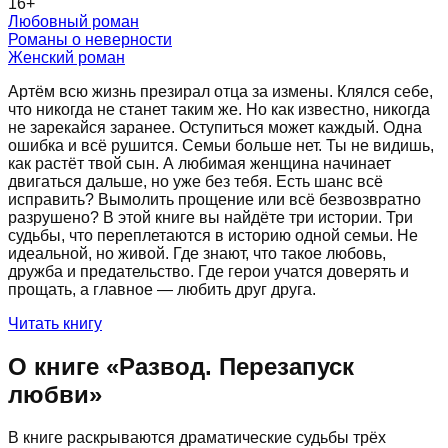
16
+
Любовный роман
Романы о неверности
Женский роман
Артём всю жизнь презирал отца за измены. Клялся себе,
что никогда не станет таким же. Но как известно, никогда
не зарекайся заранее. Оступиться может каждый. Одна
ошибка и всё рушится. Семьи больше нет. Ты не видишь,
как растёт твой сын. А любимая женщина начинает
двигаться дальше, но уже без тебя. Есть шанс всё
исправить? Вымолить прощение или всё безвозвратно
разрушено? В этой книге вы найдёте три истории. Три
судьбы, что переплетаются в историю одной семьи. Не
идеальной, но живой. Где знают, что такое любовь,
дружба и предательство. Где герои учатся доверять и
прощать, а главное — любить друг друга.
Читать книгу
О книге «
Развод. Перезапуск
любви
»
В книге раскрываются драматические судьбы трёх