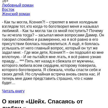
16
+
Любовный роман
Восток
Женский роман
- Как ты могла, Ксения?! – стреляет в меня холодным
взглядом тот, кто когда-то боготворил меня и называл
любимой. - Как ты могла так со мной поступить? Почему
ты исчезла тогда? – засыпал меня вопросами Дамир. Он
говорил спокойно и размеренно, но я всё равно в его
присутствии боялась пошевелиться. А ещё, я боялась
услышать от него главный вопрос, который он тут же
задал мне: - Где мои дети, Ксения?! – он подошёл ко мне
вплотную. - И не пытайся мне лгать, я всё равно узнаю
правду… *** Пять лет назад я сбежала от мужчины,
которого любила всем сердцем, которому поверила,
которого боготворила. Я сбежала, чтобы спасти себя и
своих детей. Но случайная встреча вновь свела нас. И
теперь мне даже представить страшно, что с нами
будет…
Читать книгу
О книге «
Шейх. Спасаясь от