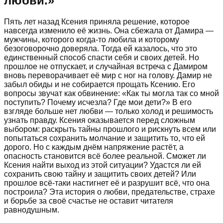
любви.
»
Пять лет назад Ксения приняла решение, которое
навсегда изменило её жизнь. Она сбежала от Дамира —
мужчины, которого когда-то любила и которому
безоговорочно доверяла. Тогда ей казалось, что это
единственный способ спасти себя и своих детей. Но
прошлое не отпускает, и случайная встреча с Дамиром
вновь переворачивает её мир с ног на голову. Дамир не
забыл обиды и не собирается прощать Ксению. Его
вопросы звучат как обвинение: «Как ты могла так со мной
поступить? Почему исчезла? Где мои дети?» В его
взгляде больше нет любви — только холод и решимость
узнать правду. Ксения оказывается перед сложным
выбором: раскрыть тайны прошлого и рискнуть всем или
попытаться сохранить молчание и защитить то, что ей
дорого. Но с каждым днём напряжение растёт, а
опасность становится всё более реальной. Сможет ли
Ксения найти выход из этой ситуации? Удастся ли ей
сохранить свою тайну и защитить своих детей? Или
прошлое всё-таки настигнет её и разрушит всё, что она
построила? Эта история о любви, предательстве, страхе
и борьбе за своё счастье не оставит читателя
равнодушным.