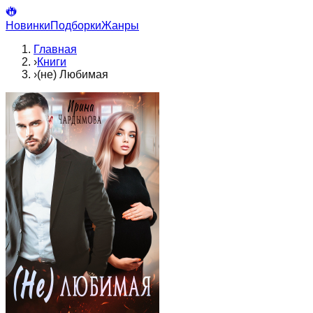
Новинки
Подборки
Жанры
Главная
›
Книги
›
(не) Любимая