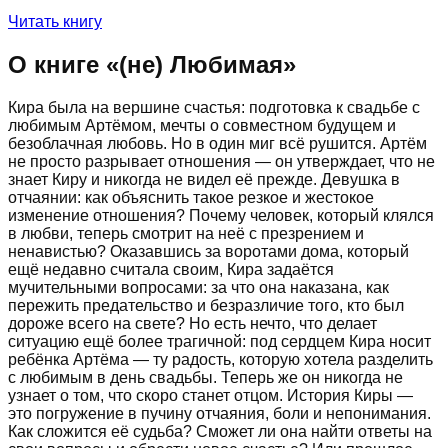
Читать книгу
О книге «
(не) Любимая
»
Кира была на вершине счастья: подготовка к свадьбе с
любимым Артёмом, мечты о совместном будущем и
безоблачная любовь. Но в один миг всё рушится. Артём
не просто разрывает отношения — он утверждает, что не
знает Киру и никогда не видел её прежде. Девушка в
отчаянии: как объяснить такое резкое и жестокое
изменение отношения? Почему человек, который клялся
в любви, теперь смотрит на неё с презрением и
ненавистью? Оказавшись за воротами дома, который
ещё недавно считала своим, Кира задаётся
мучительными вопросами: за что она наказана, как
пережить предательство и безразличие того, кто был
дороже всего на свете? Но есть нечто, что делает
ситуацию ещё более трагичной: под сердцем Кира носит
ребёнка Артёма — ту радость, которую хотела разделить
с любимым в день свадьбы. Теперь же он никогда не
узнает о том, что скоро станет отцом. История Киры —
это погружение в пучину отчаяния, боли и непонимания.
Как сложится её судьба? Сможет ли она найти ответы на