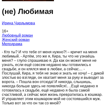
(не) Любимая
Ирина Чардымова
16
+
Любовный роман
Женский роман
Мелодрама
- Кто ты? И что тебе от меня нужно?! – кричит на меня
любимый. - Артём, это же я, Кира, ты что не узнаёшь
меня? – глупо спрашиваю я. Да как он может меня не
узнать, если ещё совсем недавно мы готовились к
свадьбе, и он клялся мне в любви, а сейчас… -
Послушай, Кира, я тебя не знаю и знать не хочу! – с дикой
злостью во взгляде, он хватает меня за руку и выводит за
ворота. – Пошла вон отсюда! И никогда, слышишь,
никогда больше здесь не появляйся!.. ..Ещё недавно я
готовилась к свадьбе, ещё недавно я была самой
счастливой, а сейчас моя жизнь превратилась в кошмар.
И управляет этим кошмаром мой не состоявшийся муж.
Только вот за что он так со мной?