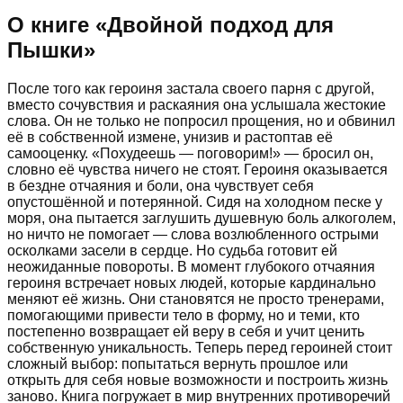
О книге «
Двойной подход для
Пышки
»
После того как героиня застала своего парня с другой,
вместо сочувствия и раскаяния она услышала жестокие
слова. Он не только не попросил прощения, но и обвинил
её в собственной измене, унизив и растоптав её
самооценку. «Похудеешь — поговорим!» — бросил он,
словно её чувства ничего не стоят. Героиня оказывается
в бездне отчаяния и боли, она чувствует себя
опустошённой и потерянной. Сидя на холодном песке у
моря, она пытается заглушить душевную боль алкоголем,
но ничто не помогает — слова возлюбленного острыми
осколками засели в сердце. Но судьба готовит ей
неожиданные повороты. В момент глубокого отчаяния
героиня встречает новых людей, которые кардинально
меняют её жизнь. Они становятся не просто тренерами,
помогающими привести тело в форму, но и теми, кто
постепенно возвращает ей веру в себя и учит ценить
собственную уникальность. Теперь перед героиней стоит
сложный выбор: попытаться вернуть прошлое или
открыть для себя новые возможности и построить жизнь
заново. Книга погружает в мир внутренних противоречий