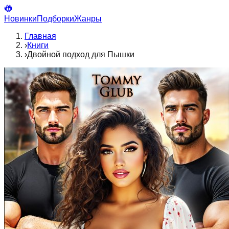
Новинки
Подборки
Жанры
Главная
›
Книги
›
Двойной подход для Пышки