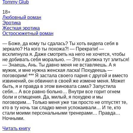
Tommy Glub
18
+
Любовный роман
Эротика
Жесткая эротика
Остросюжетный роман
— Боже, да кому ты сдалась? Ты хоть видела себя в
зеркало? На кого ты похожа?! — Прекрати! —
всхлипнула я. Даже смотреть на него не хочется, чтобы
не добивать себя морально. — Это я должна тут злиться!
— Знаешь, Ань. Ты давно меня не вставляешь. А я
мужик, и мне нужна женская ласка! Похудеешь —
поговорим! *** Я застала своего парня с другой и вместо
извинений, он обвинил в своей же измене меня. Может
быть, я и правда в этом виновата сама? Запустила
себя… А все равно больно… Внутри все горит огнем
боли и отмщения. Да, милый, я похудею и мы
поговорим… Только меня уже так просто не отпустят те,
кто в ту ночь так сладко меня успокаивали… И те, кто
стали моими персональными тренерами… Правда…
Ночными.
Читать книгу