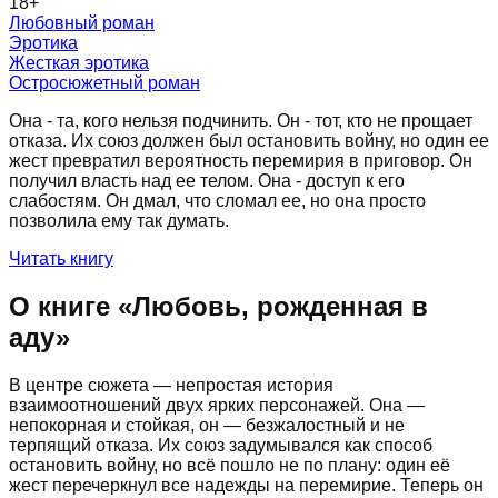
18
+
Любовный роман
Эротика
Жесткая эротика
Остросюжетный роман
Она - та, кого нельзя подчинить. Он - тот, кто не прощает
отказа. Их союз должен был остановить войну, но один ее
жест превратил вероятность перемирия в приговор. Он
получил власть над ее телом. Она - доступ к его
слабостям. Он дмал, что сломал ее, но она просто
позволила ему так думать.
Читать книгу
О книге «
Любовь, рожденная в
аду
»
В центре сюжета — непростая история
взаимоотношений двух ярких персонажей. Она —
непокорная и стойкая, он — безжалостный и не
терпящий отказа. Их союз задумывался как способ
остановить войну, но всё пошло не по плану: один её
жест перечеркнул все надежды на перемирие. Теперь он