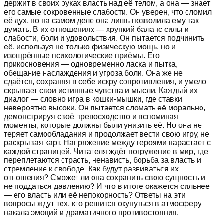
держит в своих руках власть над её телом, а она — знает
его самые сокровенные слабости. Он уверен, что сломил
её дух, но на самом деле она лишь позволила ему так
думать. В их отношениях — хрупкий баланс силы и
слабости, боли и удовольствия. Он пытается подчинить
её, используя не только физическую мощь, но и
изощрённые психологические приёмы. Его
прикосновения — одновременно ласка и пытка,
обещание наслаждения и угроза боли. Она же не
сдаётся, сохраняя в себе искру сопротивления, и умело
скрывает свои истинные чувства и мысли. Каждый их
диалог — словно игра в кошки-мышки, где ставки
невероятно высоки. Он пытается сломать её морально,
демонстрируя своё превосходство и вспоминая
моменты, которые должны были унизить её. Но она не
теряет самообладания и продолжает вести свою игру, не
раскрывая карт. Напряжение между героями нарастает с
каждой страницей. Читателя ждёт погружение в мир, где
переплетаются страсть, ненависть, борьба за власть и
стремление к свободе. Как будут развиваться их
отношения? Сможет ли она сохранить свою сущность и
не поддаться давлению? И что в итоге окажется сильнее
— его власть или её непокорность? Ответы на эти
вопросы ждут тех, кто решится окунуться в атмосферу
накала эмоций и драматичного противостояния.