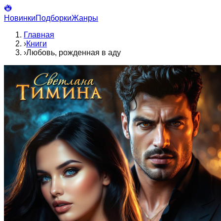
Новинки
Подборки
Жанры
Главная
›
Книги
›
Любовь, рожденная в аду