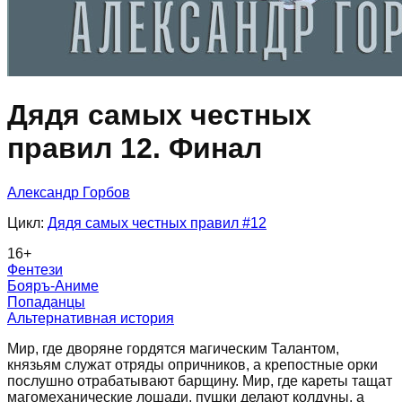
Дядя самых честных
правил 12. Финал
Александр Горбов
Цикл:
Дядя самых честных правил
#12
16
+
Фентези
Бояръ-Аниме
Попаданцы
Альтернативная история
Мир, где дворяне гордятся магическим Талантом,
князьям служат отряды опричников, а крепостные орки
послушно отрабатывают барщину. Мир, где кареты тащат
магомеханические лошади, пушки делают колдуны, а