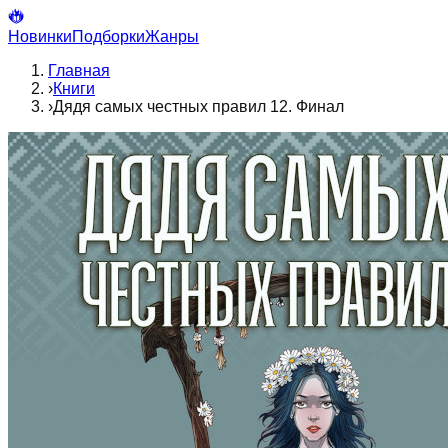
Новинки
Подборки
Жанры
Главная
›
Книги
›
Дядя самых честных правил 12. Финал