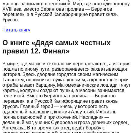
масоны занимаются генетикой. Мир, где подходит к концу
XVIII век, вместо Берингова пролива — Берингов
перешеек, а в Русской Калифорнщине правит князь
Урусов.
Читать книгу
О книге «
Дядя самых честных
правил 12. Финал
»
В мире, где магия и технологии переплетаются, а история
пошла по иному пути, разворачивается захватывающая
история. Здесь дворяне гордятся своим магическим
Талантом, опричники служат князьям, а крепостные орки
отрабатывают барщину. Магомеханические лошади тянут
кареты, колдуны создают пушки, а масоны занимаются
генетикой. Вместо Берингова пролива — Берингов
перешеек, а в Русской Калифорнщине правит князь
Урусов. Главный герой — князь, у которого есть
одарённый наследник, княжич Алеутский. Их жизнь
полна опасностей и приключений. Наследник —
деланный маг, ученик Суворова и гроза девичьих сердец
Ангельска. В то время как отец ведёт борьбу с