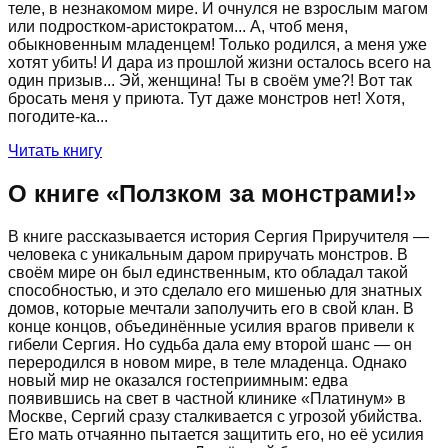
теле, в незнакомом мире. И очнулся не взрослым магом
или подростком-аристократом... А, чтоб меня,
обыкновенным младенцем! Только родился, а меня уже
хотят убить! И дара из прошлой жизни осталось всего на
один призыв... Эй, женщина! Ты в своём уме?! Вот так
бросать меня у приюта. Тут даже монстров нет! Хотя,
погодите-ка...
Читать книгу
О книге «
Ползком за монстрами!
»
В книге рассказывается история Сергия Приручителя —
человека с уникальным даром приручать монстров. В
своём мире он был единственным, кто обладал такой
способностью, и это сделало его мишенью для знатных
домов, которые мечтали заполучить его в свой клан. В
конце концов, объединённые усилия врагов привели к
гибели Сергия. Но судьба дала ему второй шанс — он
переродился в новом мире, в теле младенца. Однако
новый мир не оказался гостеприимным: едва
появившись на свет в частной клинике «Платинум» в
Москве, Сергий сразу сталкивается с угрозой убийства.
Его мать отчаянно пытается защитить его, но её усилия