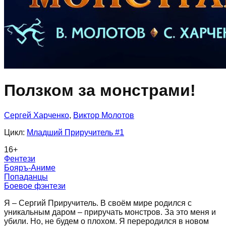
Ползком за монстрами!
Сергей Харченко
,
Виктор Молотов
Цикл:
Младший Приручитель
#1
16
+
Фентези
Бояръ-Аниме
Попаданцы
Боевое фэнтези
Я – Сергий Приручитель. В своём мире родился с
уникальным даром – приручать монстров. За это меня и
убили. Но, не будем о плохом. Я переродился в новом