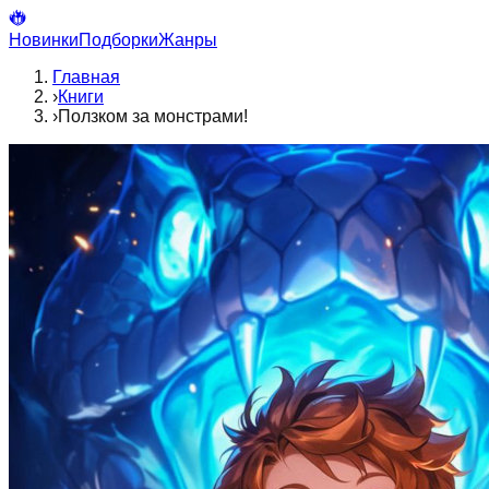
Новинки
Подборки
Жанры
Главная
›
Книги
›
Ползком за монстрами!