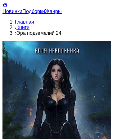
Новинки
Подборки
Жанры
Главная
›
Книги
›
Эра подземелий 24