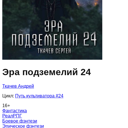
Эра подземелий 24
Ткачев Андрей
Цикл:
Путь культиватора
#24
16
+
Фантастика
РеалРПГ
Боевое фэнтези
Эпическое фэнтези