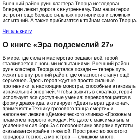
Внешний район руин кластера Творца исследован.
Впереди лежит дорога к внутреннему. Там наши герои
встретят еще больше сильных противников и сложных
испытаний. А также приблизятся к тайнам самого Творца.
Читать книгу
О книге «
Эра подземелий 27
»
В мире, где сила и мастерство решают всё, герой
сталкивается с новыми испытаниями. Внешний район
руин кластера Творца остался позади — теперь путь
лежит во внутренний район, где опасности станут ещё
серьёзнее. Здесь героя ждут не просто сильные
противники, а настоящие монстры, способные атаковать
изначальной энергией. Чтобы выжить в схватках, герой
использует все доступные умения: перевоплощается в
форму драконида, активирует «Девять врат дракона»,
применяет «Технику грозового танца смерти» и
наполняет лезвие «Демонического клинка» «Грозовым
пламенем первого исхода». Но даже с максимальным
усилением сил борьба с головоногими зверями пустоты
оказывается крайне тяжёлой. Пространство золотого
коридора тесное, а монстров — слишком много.