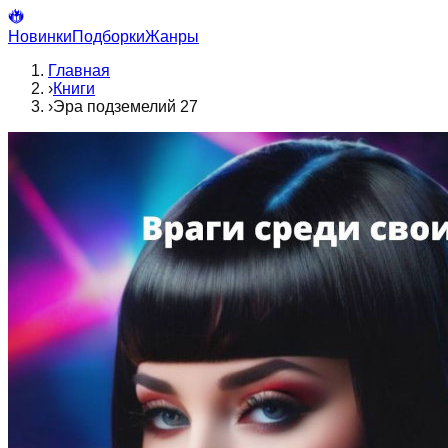
Новинки
Подборки
Жанры
Главная
›
Книги
›
Эра подземелий 27