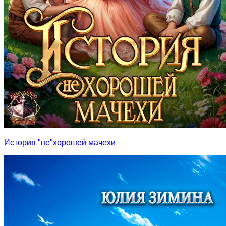
История "не"хорошей мачехи