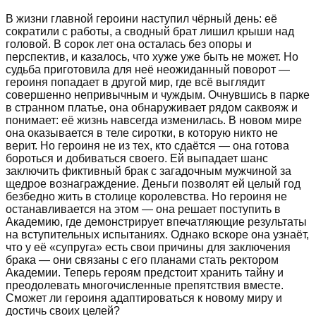
В жизни главной героини наступил чёрный день: её
сократили с работы, а сводный брат лишил крыши над
головой. В сорок лет она осталась без опоры и
перспектив, и казалось, что хуже уже быть не может. Но
судьба приготовила для неё неожиданный поворот —
героиня попадает в другой мир, где всё выглядит
совершенно непривычным и чуждым. Очнувшись в парке
в странном платье, она обнаруживает рядом саквояж и
понимает: её жизнь навсегда изменилась. В новом мире
она оказывается в теле сиротки, в которую никто не
верит. Но героиня не из тех, кто сдаётся — она готова
бороться и добиваться своего. Ей выпадает шанс
заключить фиктивный брак с загадочным мужчиной за
щедрое вознаграждение. Деньги позволят ей целый год
безбедно жить в столице королевства. Но героиня не
останавливается на этом — она решает поступить в
Академию, где демонстрирует впечатляющие результаты
на вступительных испытаниях. Однако вскоре она узнаёт,
что у её «супруга» есть свои причины для заключения
брака — они связаны с его планами стать ректором
Академии. Теперь героям предстоит хранить тайну и
преодолевать многочисленные препятствия вместе.
Сможет ли героиня адаптироваться к новому миру и
достичь своих целей?