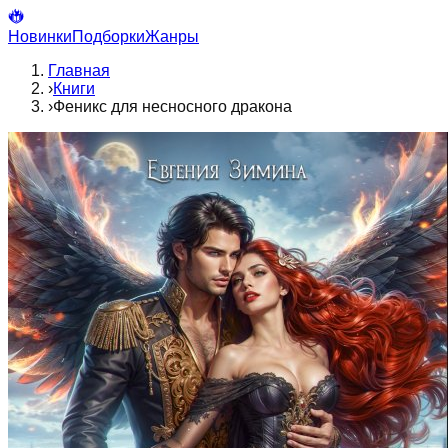
Новинки
Подборки
Жанры
Главная
›
Книги
›
Феникс для несносного дракона