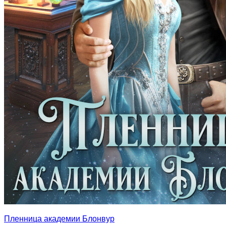
Пленница академии Блонвур