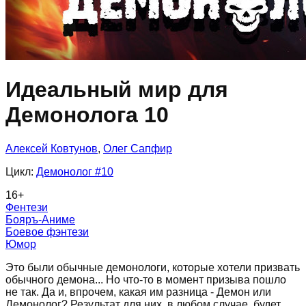
Идеальный мир для
Демонолога 10
Алексей Ковтунов
,
Олег Сапфир
Цикл:
Демонолог
#10
16
+
Фентези
Бояръ-Аниме
Боевое фэнтези
Юмор
Это были обычные демонологи, которые хотели призвать
обычного демона... Но что-то в момент призыва пошло
не так. Да и, впрочем, какая им разница - Демон или
Демонолог? Результат для них, в любом случае, будет