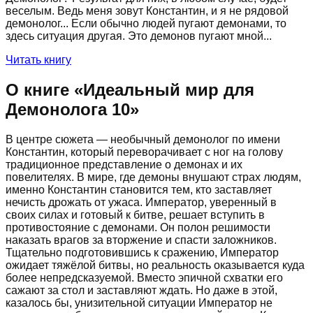
веселым. Ведь меня зовут Константин, и я не рядовой
демонолог... Если обычно людей пугают демонами, то
здесь ситуация другая. Это демонов пугают мной...
Читать книгу
О книге «
Идеальный мир для
Демонолога 10
»
В центре сюжета — необычный демонолог по имени
Константин, который переворачивает с ног на голову
традиционное представление о демонах и их
повелителях. В мире, где демоны внушают страх людям,
именно Константин становится тем, кто заставляет
нечисть дрожать от ужаса. Император, уверенный в
своих силах и готовый к битве, решает вступить в
противостояние с демонами. Он полон решимости
наказать врагов за вторжение и спасти заложников.
Тщательно подготовившись к сражению, Император
ожидает тяжёлой битвы, но реальность оказывается куда
более непредсказуемой. Вместо эпичной схватки его
сажают за стол и заставляют ждать. Но даже в этой,
казалось бы, унизительной ситуации Император не