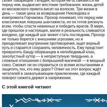
своих товарищей. Гильдия, которая не остановится ни
перед чем, выдвигает жестокие требования: жизнь детей
из московского приюта висит на волоске. Три жизни в
день — такая цена за возвращение Неклюдова и
компромата Горчакова. Прохор понимает, что перед ним
классическая ловушка шантажиста, но он готов рискнуть
всем, чтобы спасти невинных и победить врагов. В мире,
где прошлое и настоящее, магия и реальность сливаются
воедино, где каждый шаг может стать последним, Прохор
не только борется с внешними угрозами, но и
преодолевает внутренние противоречия, ищет верный
путь и старается сохранить человечность. Ему предстоит
превратить банду оборванцев в непобедимый клан,
захолустный хутор — в неприступную твердыню, а
сложные отношения с боярышней-магичкой — в мощный
союз. Сможет ли он справиться со всеми испытаниями и
защитить тех, кто ему дорог? Ответ на этот вопрос ждёт
читателей в захватывающем приключении, где каждый
поворот сюжета держит в напряжении.
С этой книгой читают