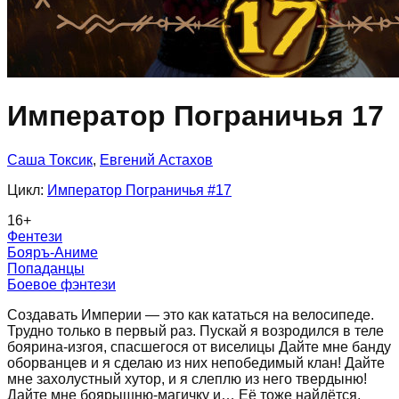
Император Пограничья 17
Саша Токсик
,
Евгений Астахов
Цикл:
Император Пограничья
#17
16
+
Фентези
Бояръ-Аниме
Попаданцы
Боевое фэнтези
Создавать Империи — это как кататься на велосипеде.
Трудно только в первый раз. Пускай я возродился в теле
боярина-изгоя, спасшегося от виселицы Дайте мне банду
оборванцев и я сделаю из них непобедимый клан! Дайте
мне захолустный хутор, и я слеплю из него твердыню!
Дайте мне боярышню-магичку и… Её тоже найдётся,