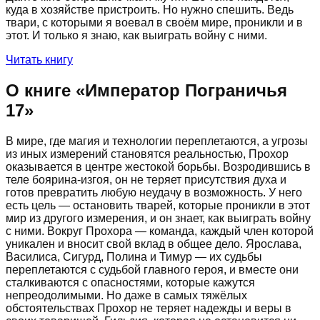
куда в хозяйстве пристроить. Но нужно спешить. Ведь
твари, с которыми я воевал в своём мире, проникли и в
этот. И только я знаю, как выиграть войну с ними.
Читать книгу
О книге «
Император Пограничья
17
»
В мире, где магия и технологии переплетаются, а угрозы
из иных измерений становятся реальностью, Прохор
оказывается в центре жестокой борьбы. Возродившись в
теле боярина-изгоя, он не теряет присутствия духа и
готов превратить любую неудачу в возможность. У него
есть цель — остановить тварей, которые проникли в этот
мир из другого измерения, и он знает, как выиграть войну
с ними. Вокруг Прохора — команда, каждый член которой
уникален и вносит свой вклад в общее дело. Ярослава,
Василиса, Сигурд, Полина и Тимур — их судьбы
переплетаются с судьбой главного героя, и вместе они
сталкиваются с опасностями, которые кажутся
непреодолимыми. Но даже в самых тяжёлых
обстоятельствах Прохор не теряет надежды и веры в