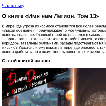
Читать книгу
О книге «
Имя нам Легион. Том 13
»
В мире, где угроза из космоса становится всё более реа
«лысой обезьяне», предупреждает о Рое чудовищ, который 
шанс на спасение. Главный герой оказывается в самом э
— враги, завры, готовые атаковать в любой момент, а све
Коридоры завалены обломками, засады подстерегают на ка
миссию? Удастся ли ему выжить в мире, где опасность таи
шанс заработать, но и возможность попытаться изменить 
С этой книгой читают