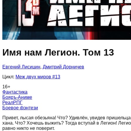
Имя нам Легион. Том 13
Евгений Лисицин
,
Дмитрий Дорничев
Цикл:
Меж двух миров
#13
16
+
Фантастика
Бояръ-Аниме
РеалРПГ
Боевое фэнтези
Привет, лысая обезьяна! Что? Удивлён, увидев пришельца?
хана. Что? Хочешь выжить? Тогда вступай в Легион! Легио
равно никто не поверит.