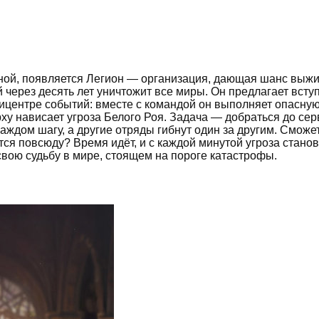
льной, появляется Легион — организация, дающая шанс выж
через десять лет уничтожит все миры. Он предлагает вступ
пицентре событий: вместе с командой он выполняет опасну
рху нависает угроза Белого Роя. Задача — добраться до се
ждом шагу, а другие отряды гибнут один за другим. Сможет
тся повсюду? Время идёт, и с каждой минутой угроза станов
свою судьбу в мире, стоящем на пороге катастрофы.