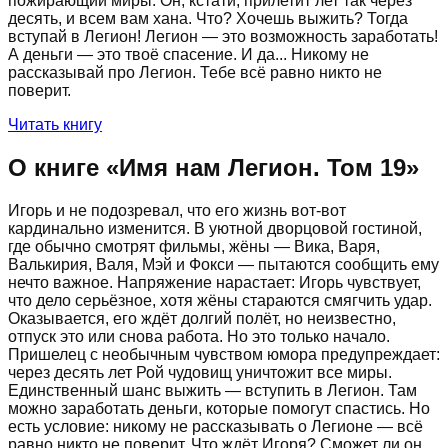
пожирающий миры. Он, кстати, прилетит лет так через
десять, и всем вам хана. Что? Хочешь выжить? Тогда
вступай в Легион! Легион — это возможность заработать!
А деньги — это твоё спасение. И да... Никому не
рассказывай про Легион. Тебе всё равно никто не
поверит.
Читать книгу
О книге «
Имя нам Легион. Том 19
»
Игорь и не подозревал, что его жизнь вот-вот
кардинально изменится. В уютной дворцовой гостиной,
где обычно смотрят фильмы, жёны — Вика, Варя,
Валькирия, Валя, Мэй и Фокси — пытаются сообщить ему
нечто важное. Напряжение нарастает: Игорь чувствует,
что дело серьёзное, хотя жёны стараются смягчить удар.
Оказывается, его ждёт долгий полёт, но неизвестно,
отпуск это или снова работа. Но это только начало.
Пришелец с необычным чувством юмора предупреждает:
через десять лет Рой чудовищ уничтожит все миры.
Единственный шанс выжить — вступить в Легион. Там
можно заработать деньги, которые помогут спастись. Но
есть условие: никому не рассказывать о Легионе — всё
равно никто не поверит. Что ждёт Игоря? Сможет ли он