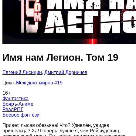
Имя нам Легион. Том 19
Евгений Лисицин
,
Дмитрий Дорничев
Цикл:
Меж двух миров
#19
16
+
Фантастика
Бояръ-Аниме
РеалРПГ
Боевое фэнтези
Привет, лысая обезьяна! Что? Удивлён, увидев
пришельца? Ха! Поверь, лучше я, чем Рой чудовищ,