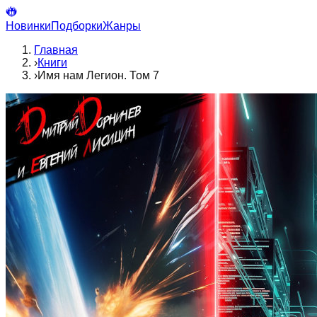
Новинки
Подборки
Жанры
Главная
›
Книги
›
Имя нам Легион. Том 7