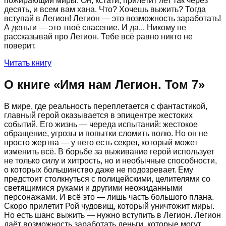
пожирающий миры. Он, кстати, прилетит лет так через
десять, и всем вам хана. Что? Хочешь выжить? Тогда
вступай в Легион! Легион — это возможность заработать!
А деньги — это твоё спасение. И да... Никому не
рассказывай про Легион. Тебе всё равно никто не
поверит.
Читать книгу
О книге «
Имя нам Легион. Том 7
»
В мире, где реальность переплетается с фантастикой,
главный герой оказывается в эпицентре жестоких
событий. Его жизнь — череда испытаний: жестокое
обращение, угрозы и попытки сломить волю. Но он не
просто жертва — у него есть секрет, который может
изменить всё. В борьбе за выживание герой использует
не только силу и хитрость, но и необычные способности,
о которых большинство даже не подозревает. Ему
предстоит столкнуться с полицейскими, целителями со
светящимися руками и другими неожиданными
персонажами. И всё это — лишь часть большого плана.
Скоро прилетит Рой чудовищ, который уничтожит миры.
Но есть шанс выжить — нужно вступить в Легион. Легион
даёт возможность заработать деньги, которые могут