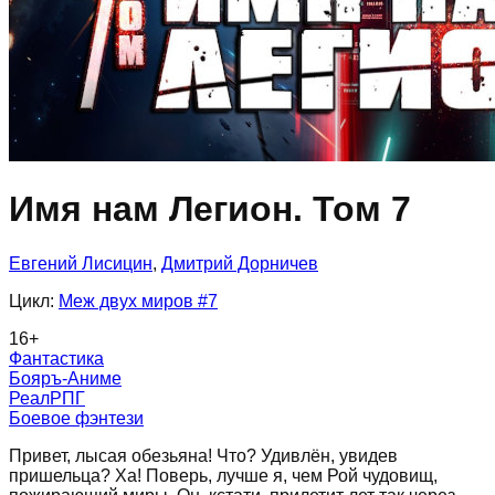
Имя нам Легион. Том 7
Евгений Лисицин
,
Дмитрий Дорничев
Цикл:
Меж двух миров
#7
16
+
Фантастика
Бояръ-Аниме
РеалРПГ
Боевое фэнтези
Привет, лысая обезьяна! Что? Удивлён, увидев
пришельца? Ха! Поверь, лучше я, чем Рой чудовищ,