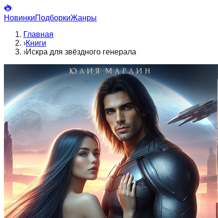
Новинки
Подборки
Жанры
Главная
›
Книги
›
Искра для звёздного генерала