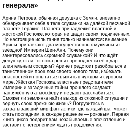
генерала
»
Арина Петрова, обычная девушка с Земли, внезапно
обнаруживает себя в теле служанки на далёкой песчаной
планете Теракис. Планета принадлежит властной и
жестокой Госпоже, которая не щадит своих подчинённых.
Но настоящие испытания только начинаются: внимание
Арины привлекают два могущественных мужчины из
звёздной Империи Шен-Ани. Почему они
заинтересовались скромной служанкой? И что ждёт
девушку, если Госпожа решит преподнести её в дар
влиятельным соседям? Арине предстоит разобраться в
таинственном прошлом своего нового тела, избежать
опасностей и попытаться выжить в чуждом и суровом
мире. Жёсткая Госпожа, властные представители
Империи и загадочные тайны прошлого создают
напряжённую атмосферу и не дают расслабиться.
Сможет ли землянка найти выход из сложной ситуации и
вернуть свою прежнюю жизнь? Погрузитесь в
захватывающий мир фантастики, где каждый шаг может
стать последним, а каждое решение — роковым. Первая
книга цикла подарит вам незабываемые впечатления и
заставит с нетерпением ждать продолжения.