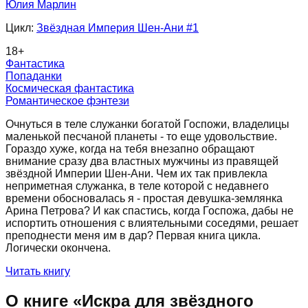
Юлия Марлин
Цикл:
Звёздная Империя Шен-Ани
#1
18
+
Фантастика
Попаданки
Космическая фантастика
Романтическое фэнтези
Очнуться в теле служанки богатой Госпожи, владелицы
маленькой песчаной планеты - то еще удовольствие.
Гораздо хуже, когда на тебя внезапно обращают
внимание сразу два властных мужчины из правящей
звёздной Империи Шен-Ани. Чем их так привлекла
неприметная служанка, в теле которой с недавнего
времени обосновалась я - простая девушка-землянка
Арина Петрова? И как спастись, когда Госпожа, дабы не
испортить отношения с влиятельными соседями, решает
преподнести меня им в дар? Первая книга цикла.
Логически окончена.
Читать книгу
О книге «
Искра для звёздного