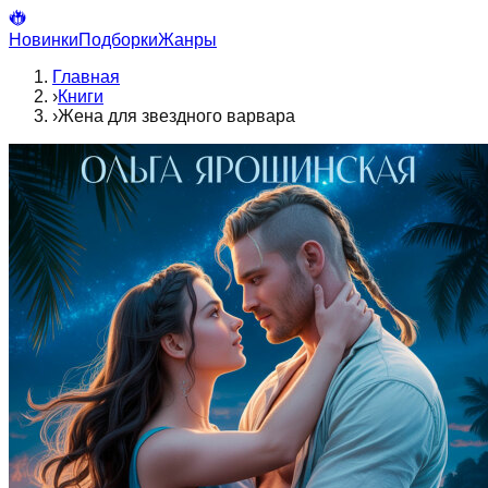
Новинки
Подборки
Жанры
Главная
›
Книги
›
Жена для звездного варвара