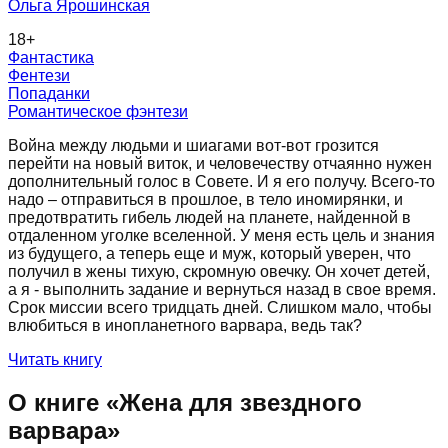
Ольга Ярошинская
18
+
Фантастика
Фентези
Попаданки
Романтическое фэнтези
Война между людьми и шиагами вот-вот грозится
перейти на новый виток, и человечеству отчаянно нужен
дополнительный голос в Совете. И я его получу. Всего-то
надо – отправиться в прошлое, в тело иномирянки, и
предотвратить гибель людей на планете, найденной в
отдаленном уголке вселенной. У меня есть цель и знания
из будущего, а теперь еще и муж, который уверен, что
получил в жены тихую, скромную овечку. Он хочет детей,
а я - выполнить задание и вернуться назад в свое время.
Срок миссии всего тридцать дней. Слишком мало, чтобы
влюбиться в инопланетного варвара, ведь так?
Читать книгу
О книге «
Жена для звездного
варвара
»