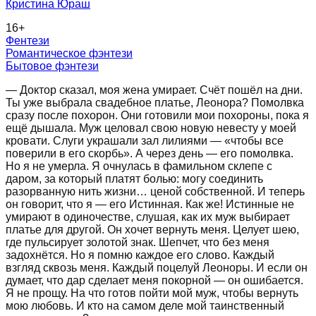
Кристина Юраш
16
+
Фентези
Романтическое фэнтези
Бытовое фэнтези
— Доктор сказал, моя жена умирает. Счёт пошёл на дни.
Ты уже выбрала свадебное платье, Леонора? Помолвка
сразу после похорон. Они готовили мои похороны, пока я
ещё дышала. Муж целовал свою новую невесту у моей
кровати. Слуги украшали зал лилиями — «чтобы все
поверили в его скорбь». А через день — его помолвка.
Но я не умерла. Я очнулась в фамильном склепе с
даром, за который платят болью: могу соединить
разорванную нить жизни… ценой собственной. И теперь
он говорит, что я — его Истинная. Как же! Истинные не
умирают в одиночестве, слушая, как их муж выбирает
платье для другой. Он хочет вернуть меня. Целует шею,
где пульсирует золотой знак. Шепчет, что без меня
задохнётся. Но я помню каждое его слово. Каждый
взгляд сквозь меня. Каждый поцелуй Леоноры. И если он
думает, что дар сделает меня покорной — он ошибается.
Я не прощу. На что готов пойти мой муж, чтобы вернуть
мою любовь. И кто на самом деле мой таинственный