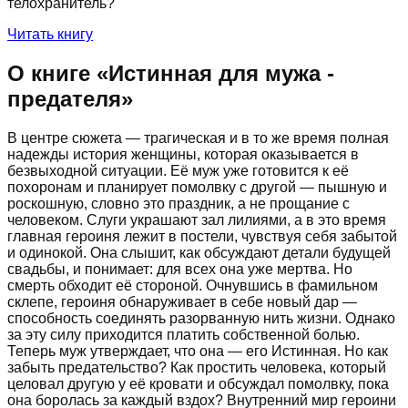
телохранитель?
Читать книгу
О книге «
Истинная для мужа -
предателя
»
В центре сюжета — трагическая и в то же время полная
надежды история женщины, которая оказывается в
безвыходной ситуации. Её муж уже готовится к её
похоронам и планирует помолвку с другой — пышную и
роскошную, словно это праздник, а не прощание с
человеком. Слуги украшают зал лилиями, а в это время
главная героиня лежит в постели, чувствуя себя забытой
и одинокой. Она слышит, как обсуждают детали будущей
свадьбы, и понимает: для всех она уже мертва. Но
смерть обходит её стороной. Очнувшись в фамильном
склепе, героиня обнаруживает в себе новый дар —
способность соединять разорванную нить жизни. Однако
за эту силу приходится платить собственной болью.
Теперь муж утверждает, что она — его Истинная. Но как
забыть предательство? Как простить человека, который
целовал другую у её кровати и обсуждал помолвку, пока
она боролась за каждый вздох? Внутренний мир героини