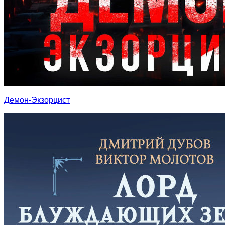
Демон-Экзорцист