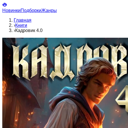
Новинки
Подборки
Жанры
Главная
›
Книги
›
Кадровик 4.0