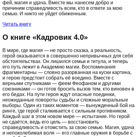
фей, магия и удача. Вместе мы нанесем добро и
причиним справедливость всем, кто в ответе за мою
семью. И никто не уйдет обиженным.
Читать книгу
О книге «
Кадровик 4.0
»
В мире, где магия — не просто сказка, а реальность,
герой оказывается в совершенно непривычных для себя
обстоятельствах. Он лишился семьи и титула, и теперь
его путь лежит в Академию магии. Воспоминания
фрагментарны — словно разорванная на куски картина,
и герою предстоит собрать её воедино. Вместе с
верными спутниками — феем Феофаном и другими
союзниками — он готов бросить вызов тем, кто виновен в
его бедах. На пути героя ждут опасные поединки,
неожиданные повороты судьбы и сложные моральные
выборы. Один из таких моментов — вынужденный бой на
ринге, где герой сталкивается с сильным противником.
Каждый шаг в этом новом мире — испытание. Но герой
не сдаётся, ведь его цель — восстановить
справедливость и отомстить за свою семью. Магия, удача
и непоколебимая воля — его главные оружия в борьбе с