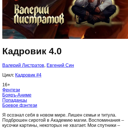
Кадровик 4.0
Валерий Листратов
,
Евгений Син
Цикл:
Кадровик
#4
16
+
Фентези
Бояръ-Аниме
Попаданцы
Боевое фэнтези
Я осознал себя в новом мире. Лишен семьи и титула.
Подброшен сиротой в Академию магии. Воспоминания –
кусочки картины, некоторых не хватает. Мои спутники –