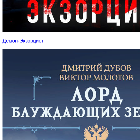
Демон-Экзорцист