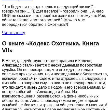
"Чти Кодекс и ты отдохнешь в следующей жизни!" -
говорили они… "Будет весело!" - говорили они… А чего
ОНИ не сказали, что придётся жениться, потому что Род,
обязательства и вот это вот всё?! Можно мне
переродиться обратно в Охотника?!
Читать книгу
О книге «
Кодекс Охотника. Книга
VII
»
В мире, где действуют строгие правила и Кодекс,
Александр сталкивается с неожиданными поворотами
судьбы. Он не подозревал, что его ждут не только
опасные приключения, но и неожиданные обязательства,
включая брак! «Чти Кодекс и ты отдохнёшь в следующей
жизни!» — говорили ему, но никто не предупредил о том,
что придётся иметь дело с Родом и его требованиями. В
центре событий — Александр и Анна. Их
взаимоотношения развиваются на фоне необычных
обстоятельств: Анна с невозмутимым видом и яркой
улыбкой не боится ни грязи, ни общественного мнения. А
Александр, несмотря на своё неоднозначное состояние