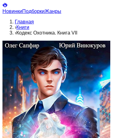
Новинки
Подборки
Жанры
Главная
›
Книги
›
Кодекс Охотника. Книга VII