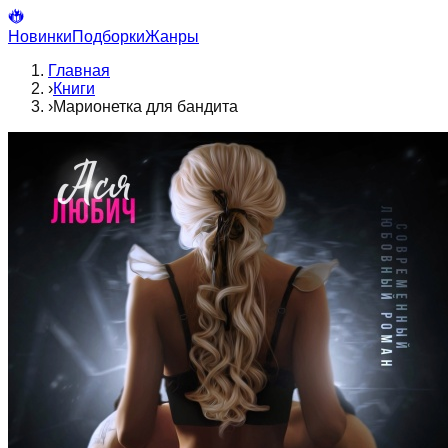
Новинки
Подборки
Жанры
Главная
›
Книги
›
Марионетка для бандита