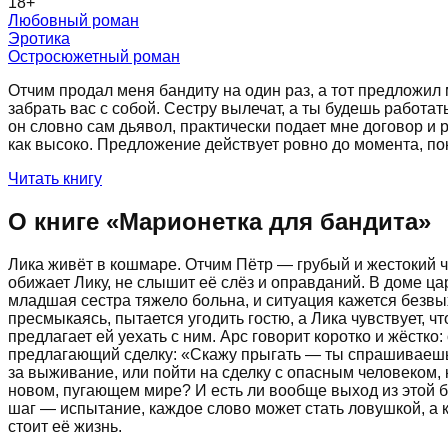
18
+
Любовный роман
Эротика
Остросюжетный роман
Отчим продал меня бандиту на один раз, а тот предложил м
забрать вас с собой. Сестру вылечат, а ты будешь работа
он словно сам дьявол, практически подает мне договор и 
как высоко. Предложение действует ровно до момента, пока
Читать книгу
О книге «
Марионетка для бандита
»
Лика живёт в кошмаре. Отчим Пётр — грубый и жестокий че
обижает Лику, не слышит её слёз и оправданий. В доме цар
младшая сестра тяжело больна, и ситуация кажется безвы
пресмыкаясь, пытается угодить гостю, а Лика чувствует, 
предлагает ей уехать с ним. Арс говорит коротко и жёстко:
предлагающий сделку: «Скажу прыгать — ты спрашиваешь,
за выживание, или пойти на сделку с опасным человеком, 
новом, пугающем мире? И есть ли вообще выход из этой 
шаг — испытание, каждое слово может стать ловушкой, а к
стоит её жизнь.