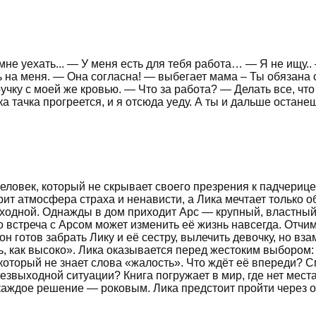
не уехать... — У меня есть для тебя работа… — Я не ищу.. 
ть на меня. — Она согласна! — выбегает мама – Ты обязана 
ручку с моей же кровью. — Что за работа? — Делать все, чт
 тачка прогреется, и я отсюда уеду. А ты и дальше останеш
ловек, который не скрывает своего презрения к падчерице.
ит атмосфера страха и ненависти, а Лика мечтает только об
ходной. Однажды в дом приходит Арс — крупный, властный 
что встреча с Арсом может изменить её жизнь навсегда. Отч
 он готов забрать Лику и её сестру, вылечить девочку, но в
 как высоко». Лика оказывается перед жестоким выбором: 
который не знает слова «жалость». Что ждёт её впереди? С
безвыходной ситуации? Книга погружает в мир, где нет ме
аждое решение — роковым. Лика предстоит пройти через ого