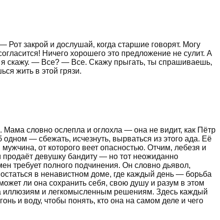
— Рот закрой и дослушай, когда старшие говорят. Могу
согласится! Ничего хорошего это предложение не сулит. А
о я скажу. — Все? — Все. Скажу прыгать, ты спрашиваешь,
ься жить в этой грязи.
 Мама словно ослепла и оглохла — она не видит, как Пётр
 одном — сбежать, исчезнуть, вырваться из этого ада. Её
мужчина, от которого веет опасностью. Отчим, лебезя и
им продаёт девушку бандиту — но тот неожиданно
замен требует полного подчинения. Он словно дьявол,
остаться в ненавистном доме, где каждый день — борьба
может ли она сохранить себя, свою душу и разум в этом
ста иллюзиям и легкомысленным решениям. Здесь каждый
нь и воду, чтобы понять, кто она на самом деле и чего