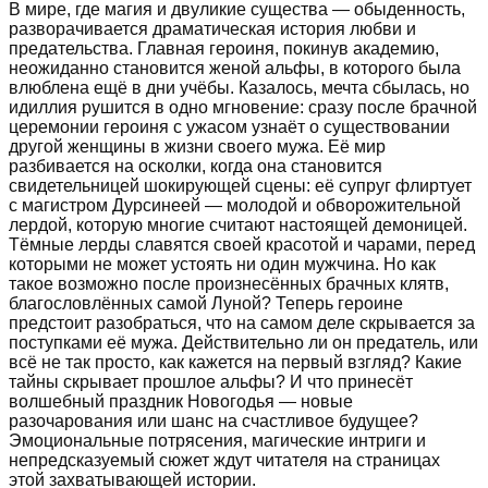
В мире, где магия и двуликие существа — обыденность,
разворачивается драматическая история любви и
предательства. Главная героиня, покинув академию,
неожиданно становится женой альфы, в которого была
влюблена ещё в дни учёбы. Казалось, мечта сбылась, но
идиллия рушится в одно мгновение: сразу после брачной
церемонии героиня с ужасом узнаёт о существовании
другой женщины в жизни своего мужа. Её мир
разбивается на осколки, когда она становится
свидетельницей шокирующей сцены: её супруг флиртует
с магистром Дурсинеей — молодой и обворожительной
лердой, которую многие считают настоящей демоницей.
Тёмные лерды славятся своей красотой и чарами, перед
которыми не может устоять ни один мужчина. Но как
такое возможно после произнесённых брачных клятв,
благословлённых самой Луной? Теперь героине
предстоит разобраться, что на самом деле скрывается за
поступками её мужа. Действительно ли он предатель, или
всё не так просто, как кажется на первый взгляд? Какие
тайны скрывает прошлое альфы? И что принесёт
волшебный праздник Новогодья — новые
разочарования или шанс на счастливое будущее?
Эмоциональные потрясения, магические интриги и
непредсказуемый сюжет ждут читателя на страницах
этой захватывающей истории.