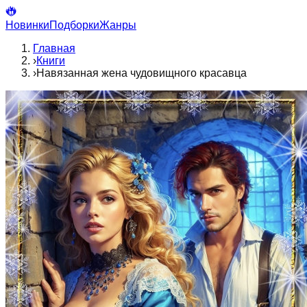
Новинки
Подборки
Жанры
Главная
›
Книги
›
Навязанная жена чудовищного красавца