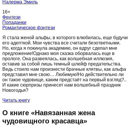
Налерма Эмиль
16
+
Фентези
Попаданки
Романтическое фэнтези
Я стала женой альфы, в которого влюбилась, еще будучи
его адепткой. Мои чувства все считали безответными.
Но, когда я покинула академию, он вдруг сделал мне
предложение!Однако моя сказка оборвалась еще в
прологе. Она развеялась, как волшебная иллюзия,
оставив за собой лишь темный шлейф предательства.
Ведь стоило нам произнести брачные клятвы, как альфа
представил мне свою… Любимую!Но действительно ли
он такое чудовище, каким предстаёт на первый взгляд?..
И какие сюрпризы принесет нам волшебный праздник
Новогодья?
Читать книгу
О книге «
Навязанная жена
чудовищного красавца
»