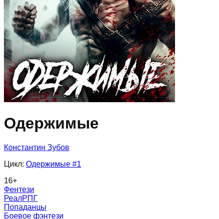
Одержимые
Константин Зубов
Цикл:
Одержимые
#1
16
+
Фентези
РеалРПГ
Попаданцы
Боевое фэнтези