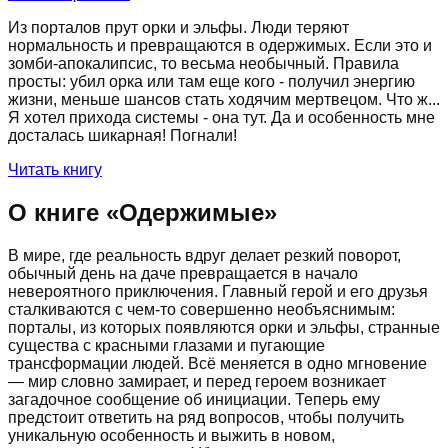
Из порталов прут орки и эльфы. Люди теряют
нормальность и превращаются в одержимых. Если это и
зомби-апокалипсис, то весьма необычный. Правила
просты: убил орка или там еще кого - получил энергию
жизни, меньше шансов стать ходячим мертвецом. Что ж...
Я хотел прихода системы - она тут. Да и особенность мне
досталась шикарная! Погнали!
Читать книгу
О книге «
Одержимые
»
В мире, где реальность вдруг делает резкий поворот,
обычный день на даче превращается в начало
невероятного приключения. Главный герой и его друзья
сталкиваются с чем-то совершенно необъяснимым:
порталы, из которых появляются орки и эльфы, странные
существа с красными глазами и пугающие
трансформации людей. Всё меняется в одно мгновение
— мир словно замирает, и перед героем возникает
загадочное сообщение об инициации. Теперь ему
предстоит ответить на ряд вопросов, чтобы получить
уникальную особенность и выжить в новом,