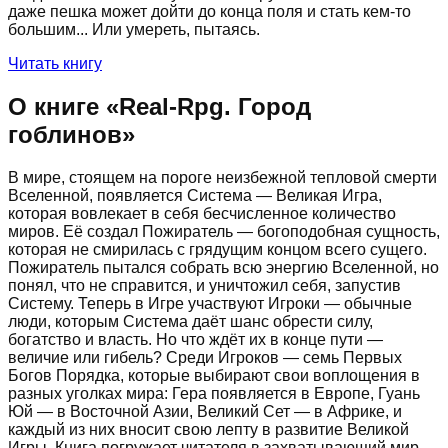
даже пешка может дойти до конца поля и стать кем-то
большим... Или умереть, пытаясь.
Читать книгу
О книге «
Real-Rpg. Город
гоблинов
»
В мире, стоящем на пороге неизбежной тепловой смерти
Вселенной, появляется Система — Великая Игра,
которая вовлекает в себя бесчисленное количество
миров. Её создал Пожиратель — богоподобная сущность,
которая не смирилась с грядущим концом всего сущего.
Пожиратель пытался собрать всю энергию Вселенной, но
понял, что не справится, и уничтожил себя, запустив
Систему. Теперь в Игре участвуют Игроки — обычные
люди, которым Система даёт шанс обрести силу,
богатство и власть. Но что ждёт их в конце пути —
величие или гибель? Среди Игроков — семь Первых
Богов Порядка, которые выбирают свои воплощения в
разных уголках мира: Гера появляется в Европе, Гуань
Юй — в Восточной Азии, Великий Сет — в Африке, и
каждый из них вносит свою лепту в развитие Великой
Игры. Книга погружает читателя в захватывающий мир,