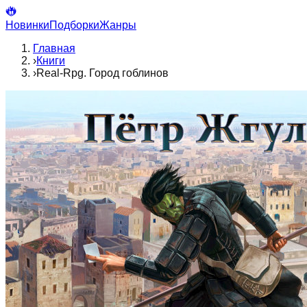
Новинки
Подборки
Жанры
Главная
›
Книги
›
Real-Rpg. Город гоблинов