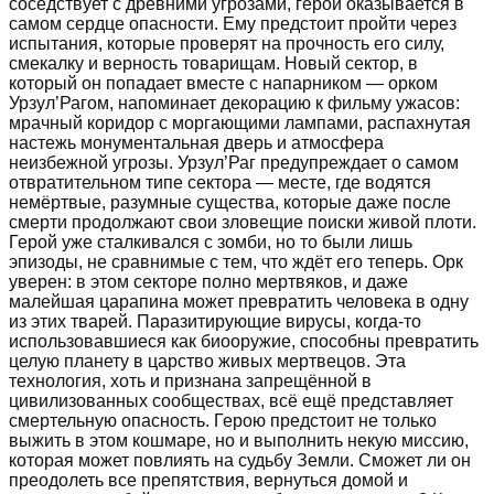
соседствует с древними угрозами, герой оказывается в
самом сердце опасности. Ему предстоит пройти через
испытания, которые проверят на прочность его силу,
смекалку и верность товарищам. Новый сектор, в
который он попадает вместе с напарником — орком
Урзул’Рагом, напоминает декорацию к фильму ужасов:
мрачный коридор с моргающими лампами, распахнутая
настежь монументальная дверь и атмосфера
неизбежной угрозы. Урзул’Раг предупреждает о самом
отвратительном типе сектора — месте, где водятся
немёртвые, разумные существа, которые даже после
смерти продолжают свои зловещие поиски живой плоти.
Герой уже сталкивался с зомби, но то были лишь
эпизоды, не сравнимые с тем, что ждёт его теперь. Орк
уверен: в этом секторе полно мертвяков, и даже
малейшая царапина может превратить человека в одну
из этих тварей. Паразитирующие вирусы, когда-то
использовавшиеся как биооружие, способны превратить
целую планету в царство живых мертвецов. Эта
технология, хоть и признана запрещённой в
цивилизованных сообществах, всё ещё представляет
смертельную опасность. Герою предстоит не только
выжить в этом кошмаре, но и выполнить некую миссию,
которая может повлиять на судьбу Земли. Сможет ли он
преодолеть все препятствия, вернуться домой и