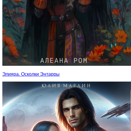
Элияра. Осколки Энтарры