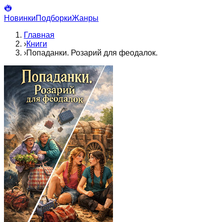
Новинки
Подборки
Жанры
Главная
›
Книги
›
Попаданки. Розарий для феодалок.