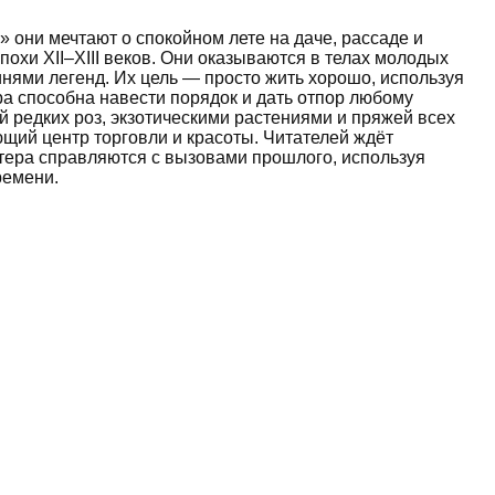
они мечтают о спокойном лете на даче, рассаде и
охи XII–XIII веков. Они оказываются в телах молодых
инями легенд. Их цель — просто жить хорошо, используя
ра способна навести порядок и дать отпор любому
й редких роз, экзотическими растениями и пряжей всех
щий центр торговли и красоты. Читателей ждёт
актера справляются с вызовами прошлого, используя
ремени.