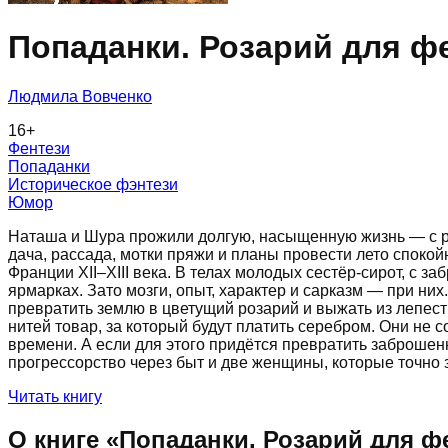
Попаданки. Розарий для ф
Людмила Вовченко
16
+
Фентези
Попаданки
Историческое фэнтези
Юмор
Наташа и Шура прожили долгую, насыщенную жизнь — с ра
дача, рассада, мотки пряжи и планы провести лето спокой
Франции XII–XIII века. В телах молодых сестёр-сирот, с
ярмарках. Зато мозги, опыт, характер и сарказм — при них
превратить землю в цветущий розарий и выжать из лепестк
нитей товар, за который будут платить серебром. Они не 
времени. А если для этого придётся превратить заброшен
прогрессорство через быт и две женщины, которые точно 
Читать книгу
О книге «
Попаданки. Розарий для ф