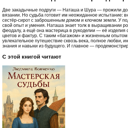
Две закадычные подруги — Наташа и Шура — прожили долг
вязании. Но судьба готовит им неожиданное испытание: вн
сестёр-сирот с заброшенным домом и клочком земли. У по
свой опыт и умения. Наташа знает толк в выращивании ро
феодалу, а ещё она мастерица в рукоделии — её изделия с
цветов и фактур. С таким «багажом» и жизненным опытом
увлекательное путешествие сквозь века, полное любви, ин
знания и навыки из будущего. И главное — продемонстри
С этой книгой читают