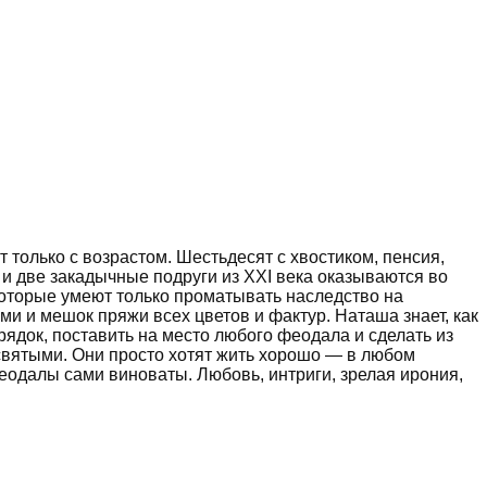
только с возрастом. Шестьдесят с хвостиком, пенсия,
 и две закадычные подруги из XXI века оказываются во
 которые умеют только проматывать наследство на
ями и мешок пряжи всех цветов и фактур. Наташа знает, как
рядок, поставить на место любого феодала и сделать из
 святыми. Они просто хотят жить хорошо — в любом
феодалы сами виноваты. Любовь, интриги, зрелая ирония,