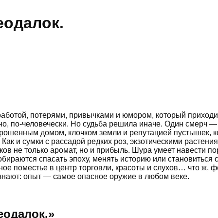
еодалок.
ботой, потерями, привычками и юмором, который приходит 
но, по-человечески. Но судьба решила иначе. Один смерч —
 заброшенным домом, клочком земли и репутацией пустышек,
. Как и сумки с рассадой редких роз, экзотическими растени
ов не только аромат, но и прибыль. Шура умеет навести по
собираются спасать эпоху, менять историю или становиться
ное поместье в центр торговли, красоты и слухов… что ж, 
знают: опыт — самое опасное оружие в любом веке.
еодалок.
»