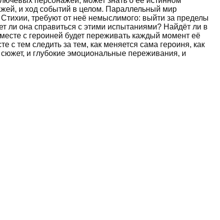
ключевых персонажей, может знать о её истинном
ажей, и ход событий в целом. Параллельный мир
 Стихии, требуют от неё немыслимого: выйти за пределы
ет ли она справиться с этими испытаниями? Найдёт ли в
 вместе с героиней будет переживать каждый момент её
 с тем следить за тем, как меняется сама героиня, как
й сюжет, и глубокие эмоциональные переживания, и