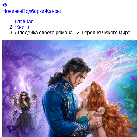
Новинки
Подборки
Жанры
Главная
›
Книги
›
Злодейка своего романа - 2. Героиня чужого мира