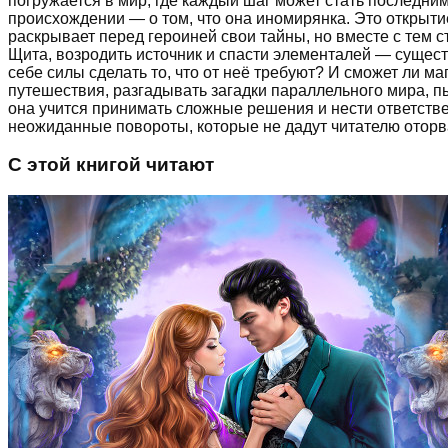
погружается в мир, где каждый шаг может стать последни
происхождении — о том, что она иномирянка. Это открыти
раскрывает перед героиней свои тайны, но вместе с тем 
Щита, возродить источник и спасти элементалей — сущест
себе силы сделать то, что от неё требуют? И сможет ли м
путешествия, разгадывать загадки параллельного мира, пы
она учится принимать сложные решения и нести ответстве
неожиданные повороты, которые не дадут читателю оторв
С этой книгой читают