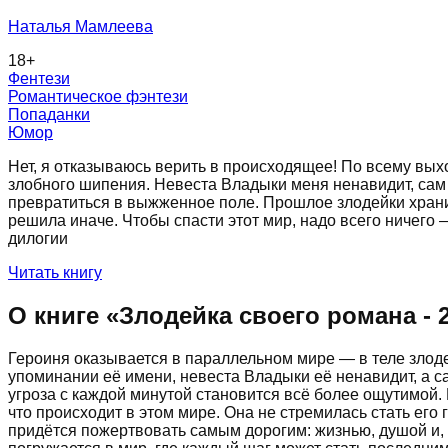
Наталья Мамлеева
18
+
Фентези
Романтическое фэнтези
Попаданки
Юмор
Нет, я отказываюсь верить в происходящее! По всему вых
злобного шипения. Невеста Владыки меня ненавидит, сам 
превратиться в выжженное поле. Прошлое злодейки хранит
решила иначе. Чтобы спасти этот мир, надо всего ничего
дилогии
Читать книгу
О книге «
Злодейка своего романа - 
Героиня оказывается в параллельном мире — в теле злод
упоминании её имени, невеста Владыки её ненавидит, а 
угроза с каждой минутой становится всё более ощутимой. 
что происходит в этом мире. Она не стремилась стать его г
придётся пожертвовать самым дорогим: жизнью, душой и, 