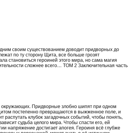
то одним своим существованием доводит придворных до
ежат по ту сторону Щита, все больше грозят
ла становиться героиней этого мира, но сама магия
твительности сложнее всего… ТОМ 2 Заключительная часть
 у окружающих. Придворные злобно шипят при одном
 Щитом постепенно превращаются в выжженное поле, и
т распутать клубок загадочных событий, чтобы понять,
зависит судьба целого мира. Чтобы спасти его, ей
гии напряжение достигает апогея. Героиня всё глубже