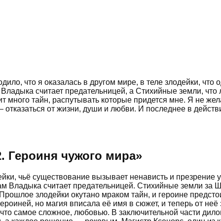
одило, что я оказалась в другом мире, в теле злодейки, ч
Владыка считает предательницей, а Стихийные земли, что л
 много тайн, распутывать которые придется мне. Я не жела
 — отказаться от жизни, души и любви. И последнее в дейс
2. Героиня чужого мира
»
ейки, чьё существование вызывает ненависть и презрение
сам Владыка считает предательницей. Стихийные земли за
Прошлое злодейки окутано мраком тайн, и героине предстои
ероиней, но магия вписала её имя в сюжет, и теперь от неё 
что самое сложное, любовью. В заключительной части дило