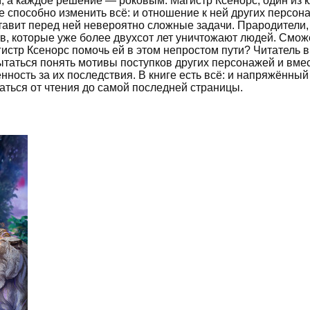
м, а каждое решение — роковым. Магистр Ксенорс, один из 
е способно изменить всё: и отношение к ней других персон
ставит перед ней невероятно сложные задачи. Прародители,
в, которые уже более двухсот лет уничтожают людей. Смож
агистр Ксенорс помочь ей в этом непростом пути? Читатель
таться понять мотивы поступков других персонажей и вместе
нность за их последствия. В книге есть всё: и напряжённы
аться от чтения до самой последней страницы.