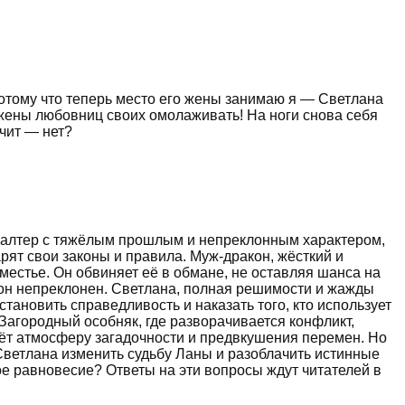
отому что теперь место его жены занимаю я — Светлана
т жены любовниц своих омолаживать! На ноги снова себя
чит — нет?
ухгалтер с тяжёлым прошлым и непреклонным характером,
рят свои законы и правила. Муж-дракон, жёсткий и
местье. Он обвиняет её в обмане, не оставляя шанса на
кон непреклонен. Светлана, полная решимости и жажды
становить справедливость и наказать того, кто использует
Загородный особняк, где разворачивается конфликт,
аёт атмосферу загадочности и предвкушения перемен. Но
Светлана изменить судьбу Ланы и разоблачить истинные
ое равновесие? Ответы на эти вопросы ждут читателей в