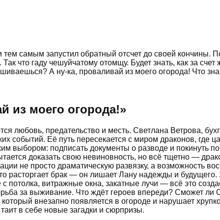
 тем самым запустил обратный отсчет до своей кончины. П
 Так что гаду чешуйчатому отомщу. Будет знать, как за сче
шиваешься? А ну-ка, проваливай из моего огорода! Что зна
й из моего огорода!
»
ются любовь, предательство и месть. Светлана Ветрова, б
х событий. Её путь пересекается с миром драконов, где ца
им выбором: подписать документы о разводе и покинуть по
ытается доказать свою невиновность, но всё тщетно — дра
уации не просто драматическую развязку, а возможность вос
то расторгает брак — он лишает Лану надежды и будущего. 
с потолка, витражные окна, закатные лучи — всё это созд
орьба за выживание. Что ждёт героев впереди? Сможет ли 
 который внезапно появляется в огороде и нарушает хрупк
таит в себе новые загадки и сюрпризы.