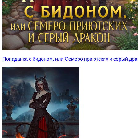
Попаданка с бидоном, или Семеро приютских и серый дра