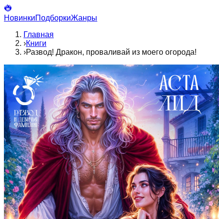
Новинки
Подборки
Жанры
Главная
›
Книги
›
Развод! Дракон, проваливай из моего огорода!