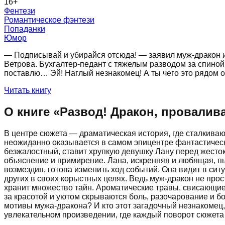
16
+
Фентези
Романтическое фэнтези
Попаданки
Юмор
— Подписывай и убирайся отсюда! — заявил муж-дракон и
Ветрова. Бухгалтер-педант с тяжелым разводом за спиной.
поставлю… Эй! Наглый незнакомец! А ты чего это рядом о
Читать книгу
О книге «
Развод! Дракон, провалива
В центре сюжета — драматическая история, где сталкива
неожиданно оказывается в самом эпицентре фантастически
безжалостный, ставит хрупкую девушку Лану перед жесток
объяснение и примирение. Лана, искренняя и любящая, п
возмездия, готова изменить ход событий. Она видит в сит
других в своих корыстных целях. Ведь муж-дракон не прос
хранит множество тайн. Ароматические травы, свисающие 
за красотой и уютом скрываются боль, разочарование и б
мотивы мужа-дракона? И кто этот загадочный незнакомец,
увлекательном произведении, где каждый поворот сюжета 