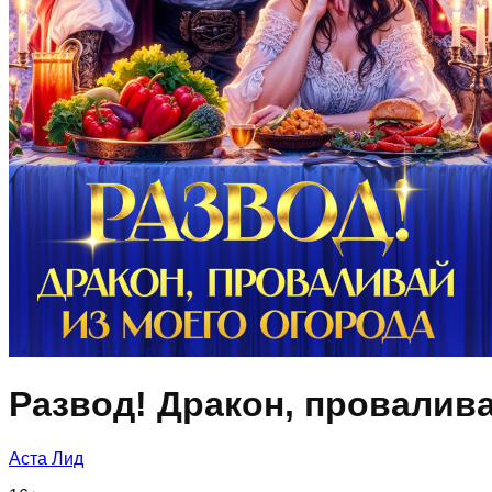
Развод! Дракон, провалива
Аста Лид