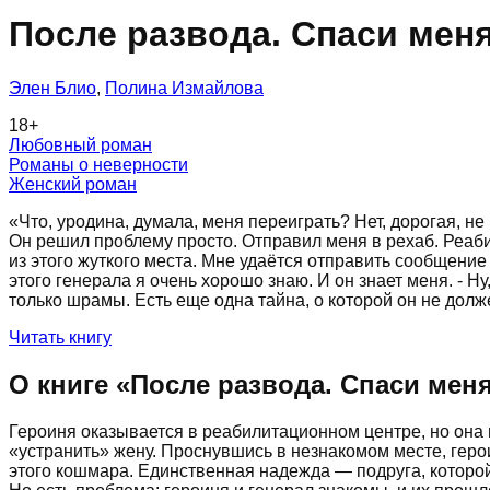
После развода. Спаси меня
Элен Блио
,
Полина Измайлова
18
+
Любовный роман
Романы о неверности
Женский роман
«Что, уродина, думала, меня переиграть? Нет, дорогая, не
Он решил проблему просто. Отправил меня в рехаб. Реаби
из этого жуткого места. Мне удаётся отправить сообщение
этого генерала я очень хорошо знаю. И он знает меня. - Н
только шрамы. Есть еще одна тайна, о которой он не долж
Читать книгу
О книге «
После развода. Спаси меня
Героиня оказывается в реабилитационном центре, но она 
«устранить» жену. Проснувшись в незнакомом месте, герои
этого кошмара. Единственная надежда — подруга, которо