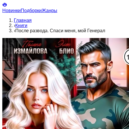
Новинки
Подборки
Жанры
Главная
›
Книги
›
После развода. Спаси меня, мой Генерал