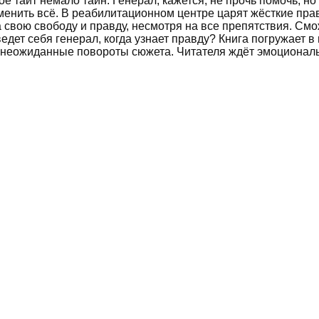
е таит немало тайн. Генерал, кажется, не прочь помочь, но
зменить всё. В реабилитационном центре царят жёсткие пра
а свою свободу и правду, несмотря на все препятствия. См
ведет себя генерал, когда узнает правду? Книга погружает 
и неожиданные повороты сюжета. Читателя ждёт эмоциональ