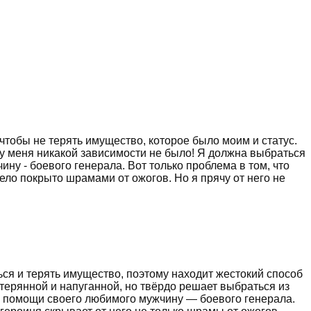
 чтобы не терять имущество, которое было моим и статус.
 у меня никакой зависимости не было! Я должна выбраться
ину - боевого генерала. Вот только проблема в том, что
 тело покрыто шрамами от ожогов. Но я прячу от него не
ься и терять имущество, поэтому находит жестокий способ
отерянной и напуганной, но твёрдо решает выбраться из
 о помощи своего любимого мужчину — боевого генерала.