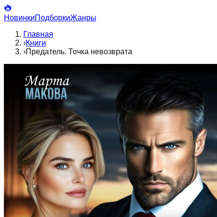
Новинки
Подборки
Жанры
Главная
›
Книги
›
Предатель. Точка невозврата