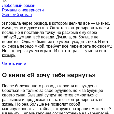
18
+
Любовный роман
Романы о неверности
Женский роман
Я прошла через развод, в котором делили всё — бизнес,
имущество и даже сына. Он хотел контролировать нас и
после, но я поставила точку, не раскрыв ему свою
тайну.Я думала, всё позади. Думала, он больше не
вернётся. Однако бывшие не умеют уходить тихо. И вот
он снова передо мной, требует всё переиграть по-своему.
Но…теперь я умею играть. И на этот раз — у меня есть
козырь.
Читать книгу
О книге «
Я хочу тебя вернуть
»
После болезненного развода героиня вынуждена
бороться не только за своё будущее, но и за будущее
своего сына. Бывший супруг не готов смириться с
разрывом и продолжает пытаться контролировать её
жизнь. Но она больше не позволит собой
манипулировать — тайна, которую она хранит, может всё
изменить. Теперь героиня сосредоточена на карьере: ей