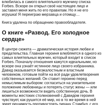
влюбилась в самого влиятельного мужчину списка
Forbes. Вскоре он открыл своё настоящее лицо и
заставил меня жить по его правилам. Но я не его
игрушка! Я переиграю мерзавца и отомщу…
Книга удалена по обращению правообладателя.
О книге «
Развод. Его холодное
сердце
»
В центре сюжета — драматическая история любви и
предательства. Главная героиня влюбляется в одного из
самых влиятельных мужчин, который входит в список
Forbes. Поначалу отношения кажутся идеальными, но
вскоре она узнаёт истинное лицо своего избранника.
Давид оказывается безжалостным и властным
человеком, готовым пойти на всё ради удовлетворения
собственных желаний. Он ставит героиню перед
немыслимым выбором: согласиться на унизительное
положение любовницы и потерять статус жены — или
лишиться возможности видеть собственную дочь. В
моменты жестоких столкновений с Давидом героиня
чувствует, как рушится её мир, но в то же время в ней
зреет решимость противостоять тирану. Стамбул, с его