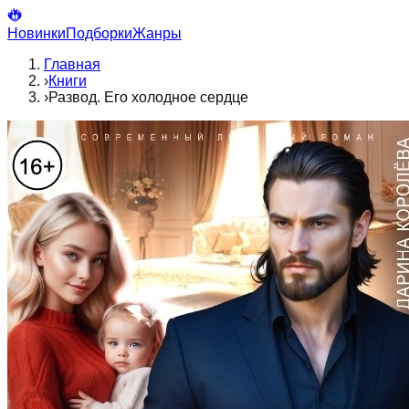
Новинки
Подборки
Жанры
Главная
›
Книги
›
Развод. Его холодное сердце