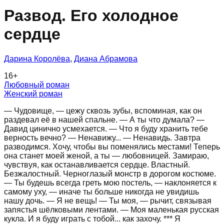
Развод. Его холодное
сердце
Дарина Королёва
,
Диана Абрамова
16
+
Любовный роман
Женский роман
— Чудовище, — цежу сквозь зубы, вспоминая, как он
раздевал её в нашей спальне. — А ты что думала? —
Давид цинично усмехается. — Что я буду хранить тебе
верность вечно? — Ненавижу... — Ненавидь. Завтра
разводимся. Хочу, чтобы вы поменялись местами! Теперь
она станет моей женой, а ты — любовницей. Замираю,
чувствуя, как останавливается сердце. Властный.
Безжалостный. Черноглазый монстр в дорогом костюме.
— Ты будешь всегда греть мою постель, — наклоняется к
самому уху, — иначе ты больше никогда не увидишь
нашу дочь. — Я не вещь! — Ты моя, — рычит, связывая
запястья шёлковыми лентами. — Моя маленькая русская
кукла. И я буду играть с тобой... как захочу. *** Я