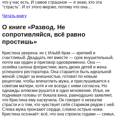
что у нас есть. И самое страшное — я знаю, кто эта
"страсть". И от этого мерзко, потому что она…
Читать книгу
О книге «
Развод. Не
сопротивляйся, всё равно
простишь
»
Кристина уверена: их с Ильёй брак — крепкий и
счастливый. Двадцать лет вместе — срок внушительный,
почти как орден и приговор одновременно. Она —
хозяйка салона флористики, мать двоих детей и жена
успешного ресторатора. Она старается быть идеальной
женой: следит за внешностью, готовит по новым
рецептам, чтобы впечатлить мужа, и прислушивается к
советам матери, хотя и не всегда с ними согласна. Но
однажды иллюзии рушатся в одно мгновение. Илья, не
поднимая головы от бокала вина, равнодушно заявляет,
что Кристина ему наскучила. Он говорит о нехватке
страсти и о том, что чувствует себя стариком рядом с ней.
Слова мужа пронзают сердце, словно острые ножи.
Кристина осознаёт: всё, что она строила годами — семья,