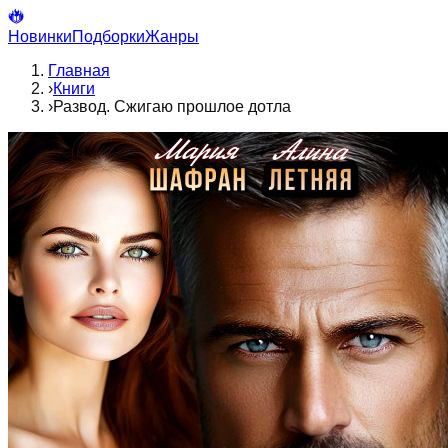
Новинки
Подборки
Жанры
Главная
›
Книги
›
Развод. Сжигаю прошлое дотла