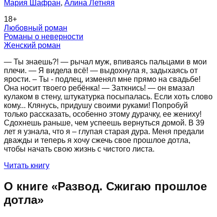
Мария Шафран
,
Алина Летняя
18
+
Любовный роман
Романы о неверности
Женский роман
— Ты знаешь?! — рычал муж, впиваясь пальцами в мои
плечи. — Я видела всё! — выдохнула я, задыхаясь от
ярости. – Ты - подлец, изменял мне прямо на свадьбе!
Она носит твоего ребёнка! — Заткнись! — он вмазал
кулаком в стену, штукатурка посыпалась. Если хоть слово
кому... Клянусь, придушу своими руками! Попробуй
только рассказать, особенно этому дурачку, ее жениху!
Сдохнешь раньше, чем успеешь вернуться домой. В 39
лет я узнала, что я – глупая старая дура. Меня предали
дважды и теперь я хочу сжечь свое прошлое дотла,
чтобы начать свою жизнь с чистого листа.
Читать книгу
О книге «
Развод. Сжигаю прошлое
дотла
»