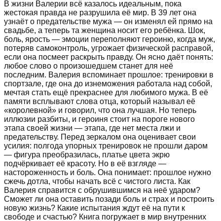
В жизни Валерии всё казалось идеальным, пока
жестокая правда не разрушила её мир. В 39 лет она
узнаёт о предательстве мужа — он изменял ей прямо на
свадьбе, а теперь та женщина носит его ребёнка. Шок,
боль, ярость — эмоции переполняют героиню, когда муж,
потеряв самоконтроль, угрожает физической расправой,
если она посмеет раскрыть правду. Он ясно даёт понять:
любое слово о произошедшем станет для неё
последним. Валерия вспоминает прошлое: тренировки в
спортзале, где она до изнеможения работала над собой,
мечтая стать ещё прекраснее для любимого мужа. В её
памяти всплывают слова отца, который называл её
«королевной» и говорил, что она лучшая. Но теперь
иллюзии разбиты, и героиня стоит на пороге нового
этапа своей жизни — этапа, где нет места лжи и
предательству. Перед зеркалом она оценивает свои
усилия: полгода упорных тренировок не прошли даром
— фигура преобразилась, платье цвета экрю
подчёркивает её красоту. Но в её взгляде —
настороженность и боль. Она понимает: прошлое нужно
сжечь дотла, чтобы начать всё с чистого листа. Как
Валерия справится с обрушившимся на неё ударом?
Сможет ли она оставить позади боль и страх и построить
новую жизнь? Какие испытания ждут её на пути к
свободе и счастью? Книга погружает в мир внутренних