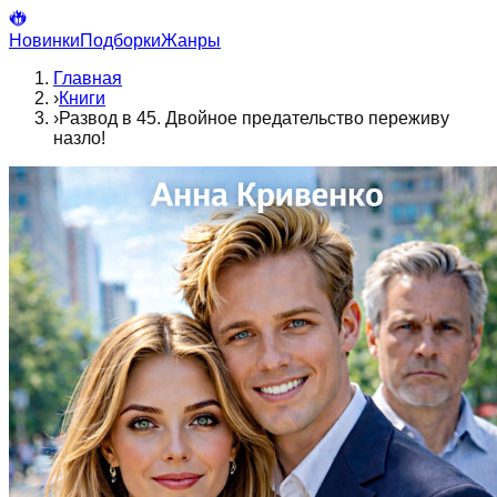
Новинки
Подборки
Жанры
Главная
›
Книги
›
Развод в 45. Двойное предательство переживу
назло!