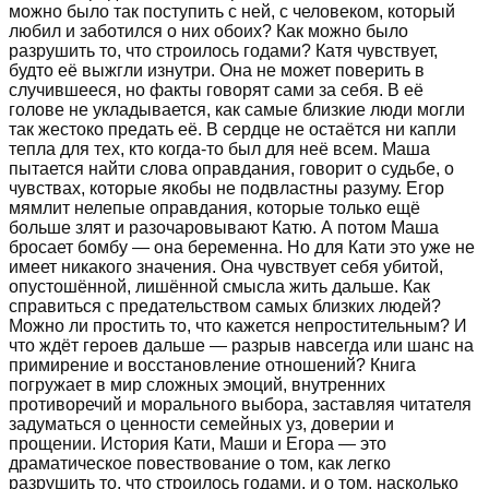
можно было так поступить с ней, с человеком, который
любил и заботился о них обоих? Как можно было
разрушить то, что строилось годами? Катя чувствует,
будто её выжгли изнутри. Она не может поверить в
случившееся, но факты говорят сами за себя. В её
голове не укладывается, как самые близкие люди могли
так жестоко предать её. В сердце не остаётся ни капли
тепла для тех, кто когда-то был для неё всем. Маша
пытается найти слова оправдания, говорит о судьбе, о
чувствах, которые якобы не подвластны разуму. Егор
мямлит нелепые оправдания, которые только ещё
больше злят и разочаровывают Катю. А потом Маша
бросает бомбу — она беременна. Но для Кати это уже не
имеет никакого значения. Она чувствует себя убитой,
опустошённой, лишённой смысла жить дальше. Как
справиться с предательством самых близких людей?
Можно ли простить то, что кажется непростительным? И
что ждёт героев дальше — разрыв навсегда или шанс на
примирение и восстановление отношений? Книга
погружает в мир сложных эмоций, внутренних
противоречий и морального выбора, заставляя читателя
задуматься о ценности семейных уз, доверии и
прощении. История Кати, Маши и Егора — это
драматическое повествование о том, как легко
разрушить то, что строилось годами, и о том, насколько