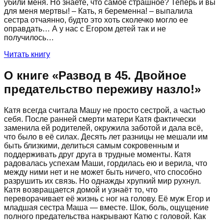
убили меня. Но знаете, что самое страшное? Теперь и вы
для меня мертвы! – Кать, я беременна! – выпалила
сестра отчаянно, будто это хоть сколечко могло ее
оправдать… А у нас с Егором детей так и не
получилось…
Читать книгу
О книге «
Развод в 45. Двойное
предательство переживу назло!
»
Катя всегда считала Машу не просто сестрой, а частью
себя. После ранней смерти матери Катя фактически
заменила ей родителей, окружила заботой и дала всё,
что было в её силах. Десять лет разницы не мешали им
быть близкими, делиться самым сокровенным и
поддерживать друг друга в трудные моменты. Катя
радовалась успехам Маши, гордилась ею и верила, что
между ними нет и не может быть ничего, что способно
разрушить их связь. Но однажды хрупкий мир рухнул.
Катя возвращается домой и узнаёт то, что
переворачивает её жизнь с ног на голову. Её муж Егор и
младшая сестра Маша — вместе. Шок, боль, ощущение
полного предательства накрывают Катю с головой. Как