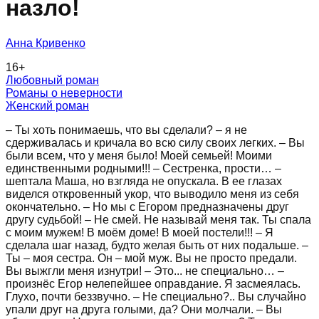
назло!
Анна Кривенко
16
+
Любовный роман
Романы о неверности
Женский роман
– Ты хоть понимаешь, что вы сделали? – я не
сдерживалась и кричала во всю силу своих легких. – Вы
были всем, что у меня было! Моей семьей! Моими
единственными родными!!! – Сестренка, прости… –
шептала Маша, но взгляда не опускала. В ее глазах
виделся откровенный укор, что выводило меня из себя
окончательно. – Но мы с Егором предназначены друг
другу судьбой! – Не смей. Не называй меня так. Ты спала
с моим мужем! В моём доме! В моей постели!!! – Я
сделала шаг назад, будто желая быть от них подальше. –
Ты – моя сестра. Он – мой муж. Вы не просто предали.
Вы выжгли меня изнутри! – Это... не специально… –
произнёс Егор нелепейшее оправдание. Я засмеялась.
Глухо, почти беззвучно. – Не специально?.. Вы случайно
упали друг на друга голыми, да? Они молчали. – Вы