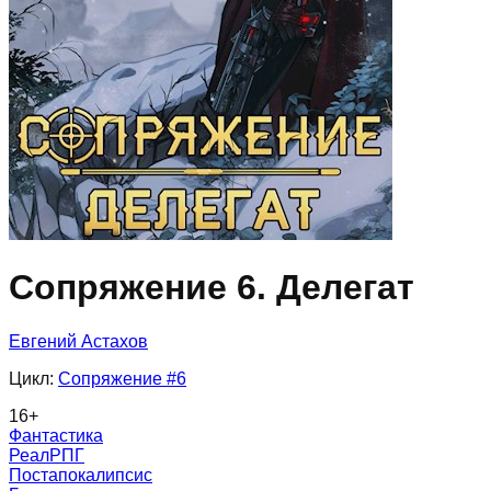
Сопряжение 6. Делегат
Евгений Астахов
Цикл:
Сопряжение
#6
16
+
Фантастика
РеалРПГ
Постапокалипсис