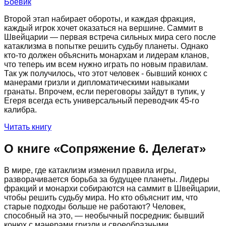
Боевик
Второй этап набирает обороты, и каждая фракция,
каждый игрок хочет оказаться на вершине. Саммит в
Швейцарии — первая встреча сильных мира сего после
катаклизма в попытке решить судьбу планеты. Однако
кто-то должен объяснить монархам и лидерам кланов,
что теперь им всем нужно играть по новым правилам.
Так уж получилось, что этот человек - бывший конюх с
манерами гризли и дипломатическими навыками
гранаты. Впрочем, если переговоры зайдут в тупик, у
Егеря всегда есть универсальный переводчик 45-го
калибра.
Читать книгу
О книге «
Сопряжение 6. Делегат
»
В мире, где катаклизм изменил правила игры,
разворачивается борьба за будущее планеты. Лидеры
фракций и монархи собираются на саммит в Швейцарии,
чтобы решить судьбу мира. Но кто объяснит им, что
старые подходы больше не работают? Человек,
способный на это, — необычный посредник: бывший
конюх с манерами гризли и своеобразными