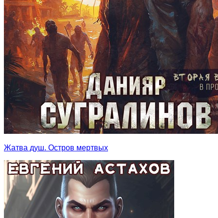
Жатва душ. Остров мертвых