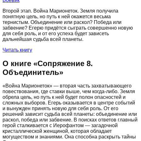
Боевик
Второй этап. Война Марионеток. Земля получила
понятную цель, но путь к ней окажется весьма
тернистым. Объединение или раскол? Победа или
забвение? Егерю придётся сыграть совершенно новую
для себя роль, и от его успеха будет зависеть
дальнейшая судьба всей планеты.
Читать книгу
О книге «
Сопряжение 8.
Объединитель
»
«Война Марионеток» — вторая часть захватывающего
повествования, где ставки выше, чем когда-либо. Земля
обрела цель, но путь к ней будет полон опасностей и
сложных выборов. Егерь оказывается в центре событий
и вынужден принять новую для себя роль. От его
решений зависит судьба всей планеты: объединение или
раскол, победа или забвение. В поисках ответов главный
герой сталкивается с Иерофантом — загадочной
кристаллической женщиной, которая обладает
могуществом и знаниями. Она способна раскрыть тайны