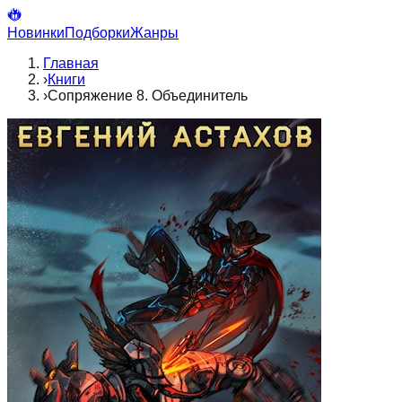
Новинки
Подборки
Жанры
Главная
›
Книги
›
Сопряжение 8. Объединитель