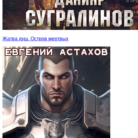
Жатва душ. Остров мертвых