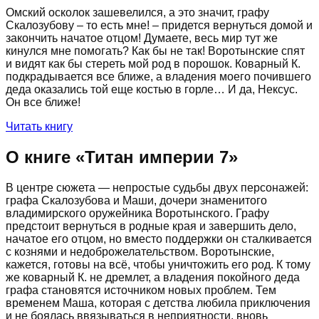
Омский осколок зашевелился, а это значит, графу
Скалозубову – то есть мне! – придется вернуться домой и
закончить начатое отцом! Думаете, весь мир тут же
кинулся мне помогать? Как бы не так! Воротынские спят
и видят как бы стереть мой род в порошок. Коварный К.
подкрадывается все ближе, а владения моего почившего
деда оказались той еще костью в горле… И да, Нексус.
Он все ближе!
Читать книгу
О книге «
Титан империи 7
»
В центре сюжета — непростые судьбы двух персонажей:
графа Скалозубова и Маши, дочери знаменитого
владимирского оружейника Воротынского. Графу
предстоит вернуться в родные края и завершить дело,
начатое его отцом, но вместо поддержки он сталкивается
с кознями и недоброжелательством. Воротынские,
кажется, готовы на всё, чтобы уничтожить его род. К тому
же коварный К. не дремлет, а владения покойного деда
графа становятся источником новых проблем. Тем
временем Маша, которая с детства любила приключения
и не боялась ввязываться в неприятности, вновь