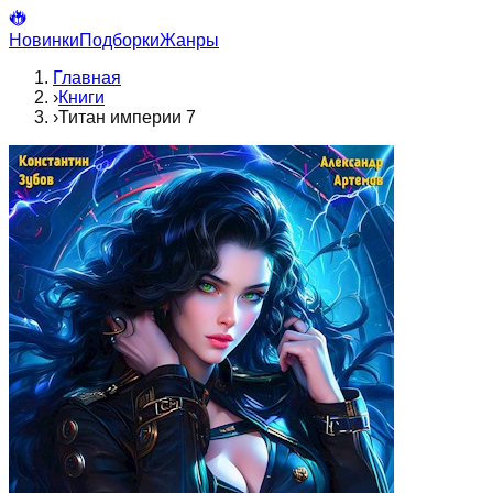
Новинки
Подборки
Жанры
Главная
›
Книги
›
Титан империи 7