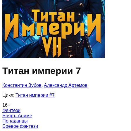
Титан империи 7
Константин Зубов
,
Александр Артемов
Цикл:
Титан империи
#7
16
+
Фентези
Бояръ-Аниме
Попаданцы
Боевое фэнтези