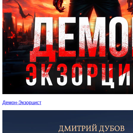
Демон-Экзорцист