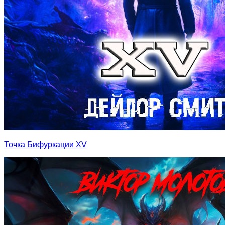
Точка Бифуркации XV