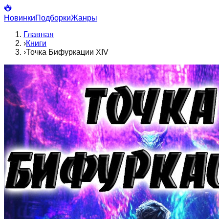
Новинки
Подборки
Жанры
Главная
›
Книги
›
Точка Бифуркации XIV