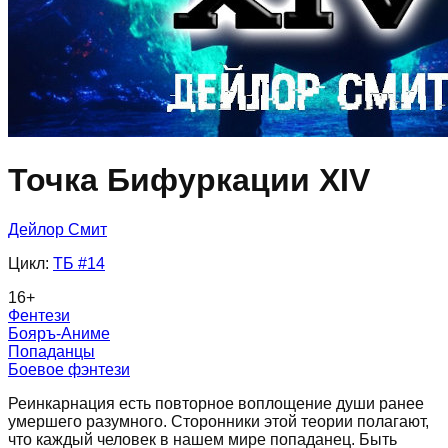
Точка Бифуркации XIV
Дейлор Смит
Цикл:
ТБ
#14
16
+
Фентези
Бояръ-Аниме
Попаданцы
Боевое фэнтези
Реинкарнация есть повторное воплощение души ранее
умершего разумного. Сторонники этой теории полагают,
что каждый человек в нашем мире попаданец. Быть