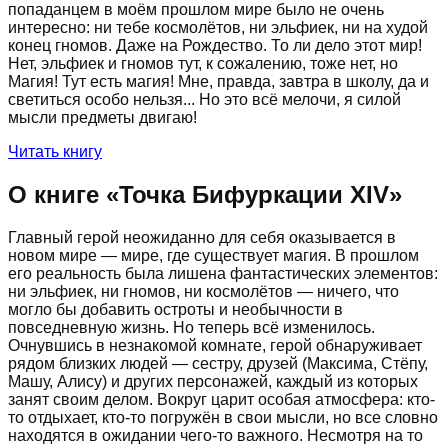
попаданцем в моём прошлом мире было не очень
интересно: ни тебе космолётов, ни эльфиек, ни на худой
конец гномов. Даже на Рождество. То ли дело этот мир!
Нет, эльфиек и гномов тут, к сожалению, тоже нет, но
Магия! Тут есть магия! Мне, правда, завтра в школу, да и
светиться особо нельзя... Но это всё мелочи, я силой
мысли предметы двигаю!
Читать книгу
О книге «
Точка Бифуркации XIV
»
Главный герой неожиданно для себя оказывается в
новом мире — мире, где существует магия. В прошлом
его реальность была лишена фантастических элементов:
ни эльфиек, ни гномов, ни космолётов — ничего, что
могло бы добавить остроты и необычности в
повседневную жизнь. Но теперь всё изменилось.
Очнувшись в незнакомой комнате, герой обнаруживает
рядом близких людей — сестру, друзей (Максима, Стёпу,
Машу, Алису) и других персонажей, каждый из которых
занят своим делом. Вокруг царит особая атмосфера: кто-
то отдыхает, кто-то погружён в свои мысли, но все словно
находятся в ожидании чего-то важного. Несмотря на то