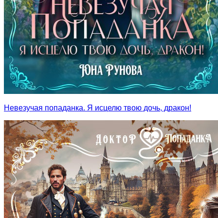
Невезучая попаданка. Я исцелю твою дочь, дракон!