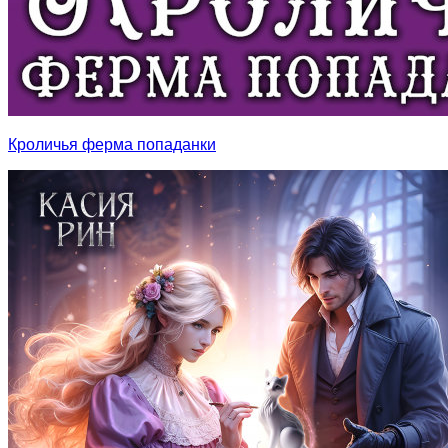
Кроличья ферма попаданки