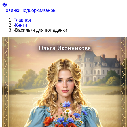
Новинки
Подборки
Жанры
Главная
›
Книги
›
Васильки для попаданки