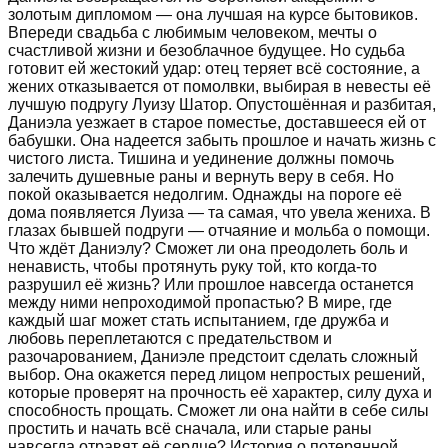
золотым дипломом — она лучшая на курсе бытовиков.
Впереди свадьба с любимым человеком, мечты о
счастливой жизни и безоблачное будущее. Но судьба
готовит ей жестокий удар: отец теряет всё состояние, а
жених отказывается от помолвки, выбирая в невесты её
лучшую подругу Луизу Шатор. Опустошённая и разбитая,
Даниэла уезжает в старое поместье, доставшееся ей от
бабушки. Она надеется забыть прошлое и начать жизнь с
чистого листа. Тишина и уединение должны помочь
залечить душевные раны и вернуть веру в себя. Но
покой оказывается недолгим. Однажды на пороге её
дома появляется Луиза — та самая, что увела жениха. В
глазах бывшей подруги — отчаяние и мольба о помощи.
Что ждёт Даниэлу? Сможет ли она преодолеть боль и
ненависть, чтобы протянуть руку той, кто когда-то
разрушил её жизнь? Или прошлое навсегда останется
между ними непроходимой пропастью? В мире, где
каждый шаг может стать испытанием, где дружба и
любовь переплетаются с предательством и
разочарованием, Даниэле предстоит сделать сложный
выбор. Она окажется перед лицом непростых решений,
которые проверят на прочность её характер, силу духа и
способность прощать. Сможет ли она найти в себе силы
простить и начать всё сначала, или старые раны
навсегда отравят её сердце? История о потерянной