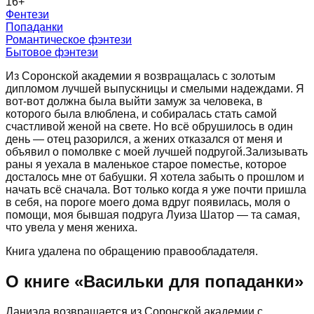
16
+
Фентези
Попаданки
Романтическое фэнтези
Бытовое фэнтези
Из Соронской академии я возвращалась с золотым
дипломом лучшей выпускницы и смелыми надеждами. Я
вот-вот должна была выйти замуж за человека, в
которого была влюблена, и собиралась стать самой
счастливой женой на свете. Но всё обрушилось в один
день — отец разорился, а жених отказался от меня и
объявил о помолвке с моей лучшей подругой.Зализывать
раны я уехала в маленькое старое поместье, которое
досталось мне от бабушки. Я хотела забыть о прошлом и
начать всё сначала. Вот только когда я уже почти пришла
в себя, на пороге моего дома вдруг появилась, моля о
помощи, моя бывшая подруга Луиза Шатор — та самая,
что увела у меня жениха.
Книга удалена по обращению правообладателя.
О книге «
Васильки для попаданки
»
Даниэла возвращается из Соронской академии с