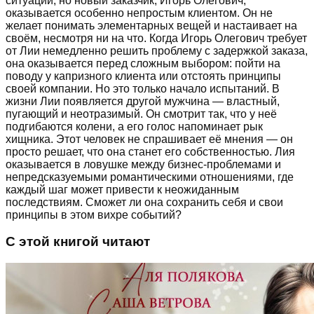
ситуаций, но новый заказчик, Игорь Олегович,
оказывается особенно непростым клиентом. Он не
желает понимать элементарных вещей и настаивает на
своём, несмотря ни на что. Когда Игорь Олегович требует
от Лии немедленно решить проблему с задержкой заказа,
она оказывается перед сложным выбором: пойти на
поводу у капризного клиента или отстоять принципы
своей компании. Но это только начало испытаний. В
жизни Лии появляется другой мужчина — властный,
пугающий и неотразимый. Он смотрит так, что у неё
подгибаются колени, а его голос напоминает рык
хищника. Этот человек не спрашивает её мнения — он
просто решает, что она станет его собственностью. Лия
оказывается в ловушке между бизнес-проблемами и
непредсказуемыми романтическими отношениями, где
каждый шаг может привести к неожиданным
последствиям. Сможет ли она сохранить себя и свои
принципы в этом вихре событий?
С этой книгой читают