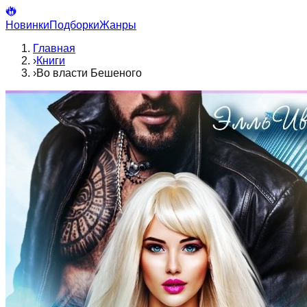
Новинки
Подборки
Жанры
Главная
›
Книги
›
Во власти Бешеного