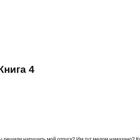
Книга 4
ны решили нарушить мой отпуск? Им тут медом намазано? Кст