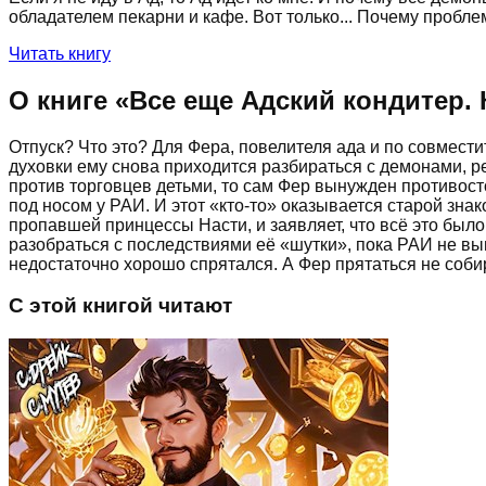
обладателем пекарни и кафе. Вот только... Почему пробле
Читать книгу
О книге «
Все еще Адский кондитер. 
Отпуск? Что это? Для Фера, повелителя ада и по совмести
духовки ему снова приходится разбираться с демонами, р
против торговцев детьми, то сам Фер вынужден противост
под носом у РАИ. И этот «кто-то» оказывается старой зна
пропавшей принцессы Насти, и заявляет, что всё это был
разобраться с последствиями её «шутки», пока РАИ не выш
недостаточно хорошо спрятался. А Фер прятаться не соби
С этой книгой читают