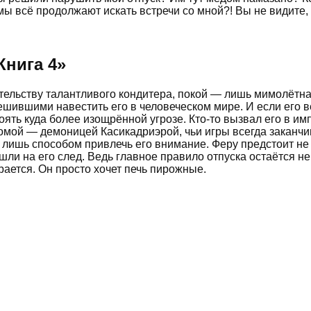
мы всё продолжают искать встречи со мной?! Вы не видите,
Книга 4
»
тельству талантливого кондитера, покой — лишь мимолётная
ешившими навестить его в человеческом мире. И если его 
оять куда более изощрённой угрозе. Кто-то вызвал его в и
комой — демоницей Касикадриэрой, чьи игры всегда заканчив
о лишь способом привлечь его внимание. Феру предстоит н
ли на его след. Ведь главное правило отпуска остаётся не
рается. Он просто хочет печь пирожные.