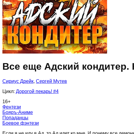
Все еще Адский кондитер. 
Сириус Дрейк
,
Сергей Мутев
Цикл:
Дорогой пекарь!
#4
16
+
Фентези
Бояръ-Аниме
Попаданцы
Боевое фэнтези
Если я не иду в Ад, то Ад идет ко мне. И почему все демо