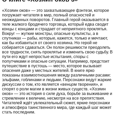
«Хозяин оков» — это захватывающее фэнтези, которое
погружает читателя в мир, полный опасностей и
неожиданных поворотов. Главный герой оказывается в
теле жалкого бродячего торговца, который едва сводит
концы с концами и страдает от неприятного проклятья.
Вокруг — жуткие монстры, опасные культисты, а в
спутниках — рабы, которые, кажется, только и мечтают,
как бы избавиться от своего хозяина. Но герой не
собирается сдаваться. Он полон решимости преодолеть
все трудности, снять проклятье и изменить свою судьбу. В
пути его ждут непростые испытания, споры с
попутчиками и опасные ситуации. Например, предстоит
путешествие в пустошь — место, которое вызывает
опасения даже у местных жителей. В книге ярко
показаны взаимоотношения между различными расами:
эльфами, гоблинами и людьми. Персонажи ведут жаркие
дискуссии о том, кто является «венцом творения», и
спорят о роли магии в жизни живых существ. «Хозяин
оков» — это история о силе духа, борьбе за выживание и
стремлении к величию, несмотря на все препятствия.
Читателей ждёт увлекательный сюжет, яркие персонажи
и атмосфера таинственного мира, где каждый шаг может
стать последним.