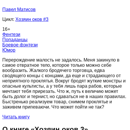
Павел Матисов
Цикл:
Хозяин оков
#3
16
+
Фентези
Попаданцы
Боевое фэнтези
Юмор
Перерождение малость не задалось. Меня закинуло в
самое отвратное тело, которое только можно себе
вообразить. Жалкого бродячего торговца, едва
сводящего концы с концами, да еще и страдающего от
неприятного проклятья. Вокруг бродят жуткие монстры и
опасные культисты, а у тебя лишь пара рабов, которые
мечтают тебя прирезать. Что ж, путь к величию может
быть долог и тернист, но сдаваться не в наших правилах.
Быстренько реализуем товар, снимем проклятье и
заживем припеваючи. Что может пойти не так?
Читать книгу
О книге «
Хозяин оков 3
»