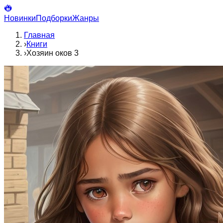
Новинки
Подборки
Жанры
Главная
›
Книги
›
Хозяин оков 3