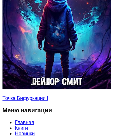
Точка Бифуркации I
Меню навигации
Главная
Книги
Новинки