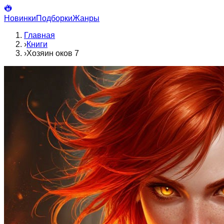
Новинки
Подборки
Жанры
Главная
›
Книги
›
Хозяин оков 7