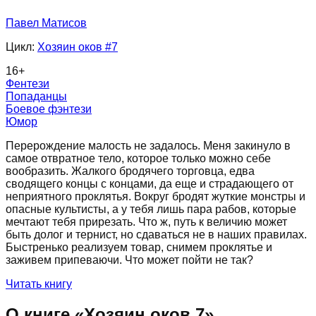
Павел Матисов
Цикл:
Хозяин оков
#7
16
+
Фентези
Попаданцы
Боевое фэнтези
Юмор
Перерождение малость не задалось. Меня закинуло в
самое отвратное тело, которое только можно себе
вообразить. Жалкого бродячего торговца, едва
сводящего концы с концами, да еще и страдающего от
неприятного проклятья. Вокруг бродят жуткие монстры и
опасные культисты, а у тебя лишь пара рабов, которые
мечтают тебя прирезать. Что ж, путь к величию может
быть долог и тернист, но сдаваться не в наших правилах.
Быстренько реализуем товар, снимем проклятье и
заживем припеваючи. Что может пойти не так?
Читать книгу
О книге «
Хозяин оков 7
»