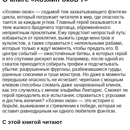
«Хозяин оков» — седьмой том захватывающего фэнтези-
цикла, который погружает читателя в мир, где опасность
таится за каждым углом. Главный герой оказывается в
теле жалкого бродячего торговца, обременённого
неприятным проклятьем. Ему предстоит непростый путь:
избавиться от проклятия, выжить среди монстров и
культистов, а также справиться с нелояльными рабами,
которые только и ждут момента, чтобы предать его. В
центре событий — ожесточённые битвы, в которых герой
и его спутники рискуют всем. Например, после одной из
схваток приходится собирать трофеи и подсчитывать
убытки: разрушенные фургоны, разбежавшиеся гурды,
раненые союзники и туши монстров. Но даже в моменты
передышки опасность не исчезает: черепахи с мощным
клювом способны сломать даже зачарованный клинок,
как это случилось с мечом эльфийки Лиетарис. Сможет ли
герой преодолеть все испытания, справиться с угрозами
и достичь величия? «Хозяин оков» — это история о
борьбе, выживании и стремлении к победе, которая не
оставит равнодушным ни одного любителя фэнтези.
С этой книгой читают